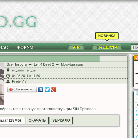
НОВИНКА
VIP
FREE VIP
НАС
ФОРУМ
Все Новости
➨
Left 4 Dead 2
➨
Модификации
модели
моды
04.03.2011 в 11:50
Pirate.V.S
Поделиться…
F
Н
образится в главную протагонистку игры SiN Episodes.
7
Р
.rar (28Мб)
СКАЧАТЬ
ЗЕРКАЛО
9
П
L
У