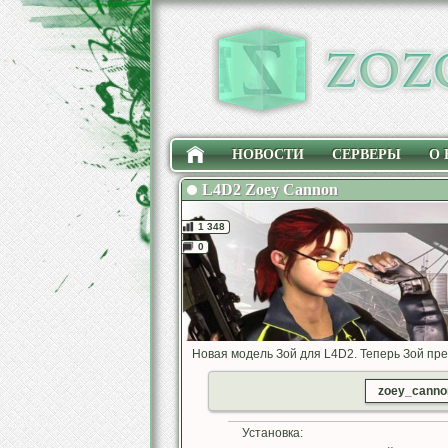
НОВОСТИ
СЕРВЕРЫ
О 
L4D2 Zoey Cannon
1 348
0
Новая модель Зой для L4D2. Теперь Зой пре
zoey_cannon
Установка: