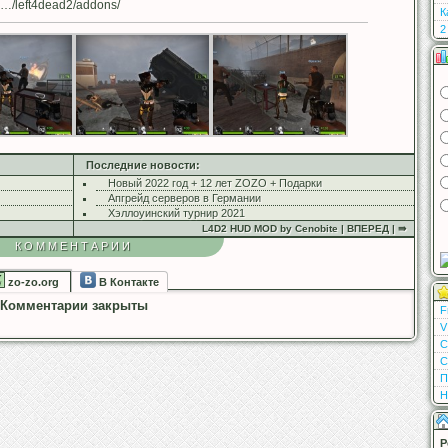
…/left4dead2/addons/
К
2
Последние новости:
Новый 2022 год + 12 лет ZOZO + Подарки
Апгрейд серверов в Германии
Хэллоуинский турнир 2021
L4D2 HUD MOD by Cenobite | ВПЕРЕД | ⇛
КОММЕНТАРИИ
zo-zo.org
В Контакте
Комментарии закрыты
F
V
С
С
П
Н
Р