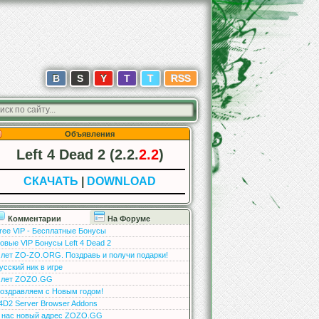
В
S
Y
T
T
RSS
Объявления
Left 4 Dead 2 (2.2.
2.2
)
СКАЧАТЬ
|
DOWNLOAD
Комментарии
На Форуме
ree VIP - Бесплатные Бонусы
овые VIP Бонусы Left 4 Dead 2
 лет ZO-ZO.ORG. Поздравь и получи подарки!
усский ник в игре
 лет ZOZO.GG
оздравляем с Новым годом!
4D2 Server Browser Addons
 нас новый адрес ZOZO.GG