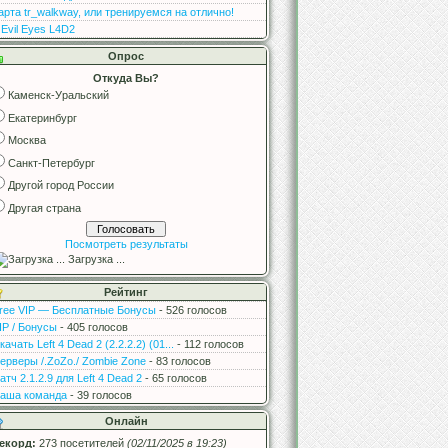
арта tr_walkway, или тренируемся на отлично!
 Evil Eyes L4D2
Опрос
Откуда Вы?
Каменск-Уральский
Екатеринбург
Москва
Санкт-Петербург
Другой город России
Другая страна
Посмотреть результаты
Загрузка ...
Рейтинг
ree VIP — Бесплатные Бонусы
- 526 голосов
IP / Бонусы
- 405 голосов
качать Left 4 Dead 2 (2.2.2.2) (01...
- 112 голосов
ерверы /.ZoZo./ Zombie Zone
- 83 голосов
атч 2.1.2.9 для Left 4 Dead 2
- 65 голосов
аша команда
- 39 голосов
Онлайн
екорд:
273 посетителей
(02/11/2025 в 19:23)