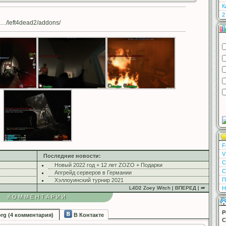
К
2
…/left4dead2/addons/
F
V
Последние новости:
С
Новый 2022 год + 12 лет ZOZO + Подарки
С
Апгрейд серверов в Германии
П
Хэллоуинский турнир 2021
Н
L4D2 Zoey Witch | ВПЕРЕД | ⇛
КОММЕНТАРИИ
Р
org (4 комментария)
В Контакте
С