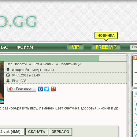
НОВИНКА
VIP
FREE VIP
НАС
ФОРУМ
Все Новости
➨
Left 4 Dead 2
➨
Модификации
интерфейс
моды
скины
04.03.2011 в 11:40
Pirate.V.S
Поделиться…
F
Н
о разнообразить игру. Изменён цвет счётчика здоровья, иконки и др.
7
Р
9
П
L
4.vpk (4Мб)
СКАЧАТЬ
ЗЕРКАЛО
У