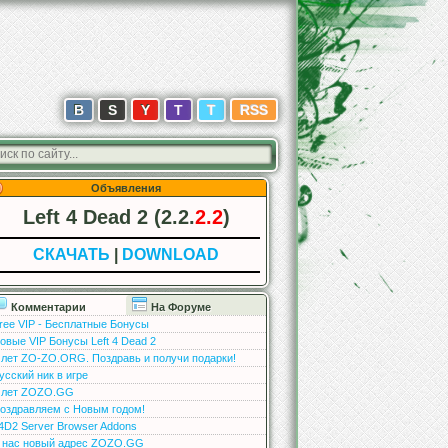
В
S
Y
T
T
RSS
Объявления
Left 4 Dead 2 (2.2.
2.2
)
СКАЧАТЬ
|
DOWNLOAD
Комментарии
На Форуме
ree VIP - Бесплатные Бонусы
овые VIP Бонусы Left 4 Dead 2
 лет ZO-ZO.ORG. Поздравь и получи подарки!
усский ник в игре
 лет ZOZO.GG
оздравляем с Новым годом!
4D2 Server Browser Addons
 нас новый адрес ZOZO.GG