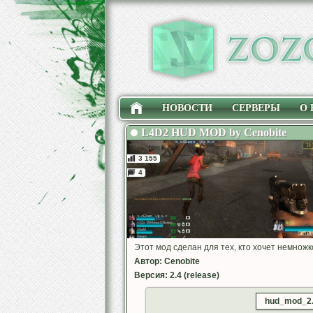
НОВОСТИ
СЕРВЕРЫ
О 
L4D2 HUD MOD by Cenobite
3 155
4
Этот мод сделан для тех, кто хочет немножк
Автор: Cenobite
Версия: 2.4 (release)
hud_mod_2.