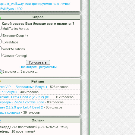
арта tr_walkway, или тренируемся на отлично!
 Evil Eyes L4D2
Опрос
Какой сервер Вам больше всего нравится?
MultiTanks Versus
Extreme-Coop 4+
ExtraMaps
WeekMutations
Clanwar Confogl
Посмотреть результаты
Загрузка ...
Рейтинг
ree VIP — Бесплатные Бонусы
- 526 голосов
IP / Бонусы
- 405 голосов
качать Left 4 Dead 2 (2.2.2.2) (01...
- 112 голосов
ерверы /.ZoZo./ Zombie Zone
- 83 голосов
атч 2.1.2.9 для Left 4 Dead 2
- 65 голосов
аша команда
- 39 голосов
Онлайн
екорд:
273 посетителей
(02/11/2025 в 19:23)
ейчас:
10 посетителей