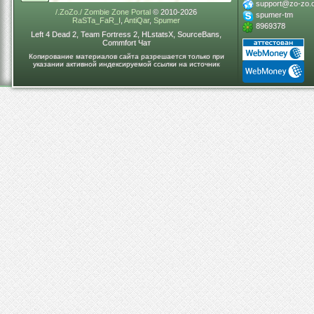
support@zo-zo.
/.ZoZo./ Zombie Zone Portal
© 2010-2026
spumer-tm
RaSTa_FaR_I
,
AntiQar
,
Spumer
8969378
Left 4 Dead 2, Team Fortress 2, HLstatsX, SourceBans,
Commfort Чат
Копирование материалов сайта разрешается только при
указании активной индексируемой ссылки на источник