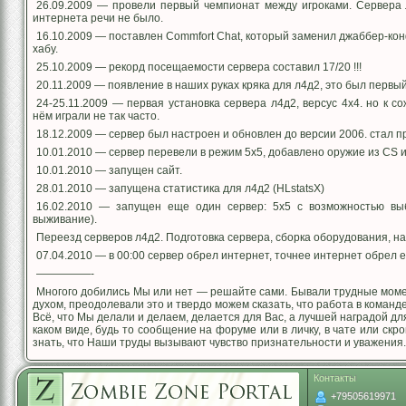
26.09.2009 — провели первый чемпионат между игроками. Сервера л
интернета речи не было.
16.10.2009 — поставлен Commfort Chat, который заменил джаббер-ко
хабу.
25.10.2009 — рекорд посещаемости сервера составил 17/20 !!!
20.11.2009 — появление в наших руках кряка для л4д2, это был первый
24-25.11.2009 — первая установка сервера л4д2, версус 4х4. но к с
нём играли не так часто.
18.12.2009 — сервер был настроен и обновлен до версии 2006. стал п
10.01.2010 — сервер перевели в режим 5х5, добавлено оружие из CS 
10.01.2010 — запущен сайт.
28.01.2010 — запущена статистика для л4д2 (HLstatsX)
16.02.2010 — запущен еще один сервер: 5х5 с возможностью выб
выживание).
Переезд серверов л4д2. Подготовка сервера, сборка оборудования, на
07.04.2010 — в 00:00 сервер обрел интернет, точнее интернет обрел е
—————-
Многого добились Мы или нет — решайте сами. Бывали трудные моме
духом, преодолевали это и твердо можем сказать, что работа в команд
Всё, что Мы делали и делаем, делается для Вас, а лучшей наградой дл
каком виде, будь то сообщение на форуме или в личку, в чате или с
знать, что Наши труды вызывают чувство признательности и уважения.
Контакты
+79505619971