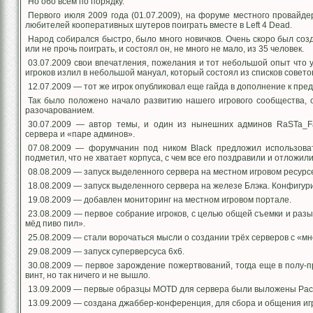
Но обо всём по порядку.
Первого июля 2009 года (01.07.2009), на форуме местного провайд
любителей кооперативных шутеров поиграть вместе в Left 4 Dead.
Народ собирался быстро, было много новичков. Очень скоро был созд
или не прочь поиграть, и состоял он, не много не мало, из 35 человек.
03.07.2009 свои впечатления, пожелания и тот небольшой опыт что у
игроков излил в небольшой мануал, который состоял из списков советов
12.07.2009 — тот же игрок опубликовал еще гайда в дополнение к пре
Так было положено начало развитию нашего игрового сообщества, 
разочарованием.
30.07.2009 — автор темы, и один из нынешних админов RaSTa_F
сервера и «паре админов».
07.08.2009 — форумчанин под ником Black предложил использова
подметил, что не хватает корпуса, с чем все его поздравили и отложил
08.08.2009 — запуск выделенного сервера на местном игровом ресурс
18.08.2009 — запуск выделенного сервера на железе Блэка. Конфигу
19.08.2009 — добавлен мониторинг на местном игровом портале.
23.08.2009 — первое собрание игроков, с целью общей съемки и разы
мёд пиво пил».
25.08.2009 — стали ворочаться мысли о создании трёх серверов с «мн
29.08.2009 — запуск суперверсуса 6х6.
30.08.2009 — первое зарождение пожертвований, тогда еще в полу-
винт, но так ничего и не вышло.
13.09.2009 — первые образцы MOTD для сервера были выложены Рас
13.09.2009 — создана джаббер-конференция, для сбора и общения иг