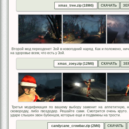
xmas_tree.zip (18Мб)
СКАЧАТЬ
ЗЕ
Второй мод переоденет Зой в новогодний наряд. Как и положено, нич
на здоровье всем, что есть у Зой.
xmas_zoey.zip (12Мб)
СКАЧАТЬ
ЗЕ
Третья модификация по вашему выбору заменит на аппетитную, н
сковородку, либо гвоздодер. Решайте сами. Смотрится очень круто
ударе слышен звон бубенцов, которые еще и подвижны на трости.
candycane_crowbar.zip (2Мб)
СКАЧАТЬ