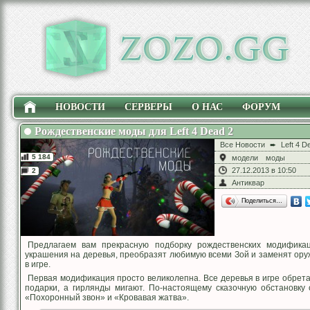
НОВОСТИ
СЕРВЕРЫ
О НАС
ФОРУМ
Рождественские моды для Left 4 Dead 2
Все Новости
➨
Left 4 D
5 184
модели
моды
27.12.2013 в 10:50
2
Антиквар
Поделиться…
Предлагаем вам прекрасную подборку рождественских модифика
украшения на деревья, преобразят любимую всеми Зой и заменят ору
в игре.
Первая модификация просто великолепна. Все деревья в игре обретаю
подарки, а гирлянды мигают. По-настоящему сказочную обстановку
«Похоронный звон» и «Кровавая жатва».