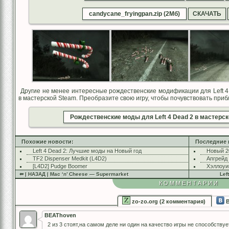
candycane_fryingpan.zip (2Мб)
СКАЧАТЬ
Другие не менее интересные рождественские модификации для Left 
в мастерской Steam. Преобразите свою игру, чтобы почувствовать приб
Рождественские моды для Left 4 Dead 2 в мастерс
Похожие новости:
Последние 
Left 4 Dead 2: Лучшие моды на Новый год
Новый 2
TF2 Dispenser Medkit (L4D2)
Апгрейд
[L4D2] Pudge Boomer
Хэллоуи
⇚ | НАЗАД | Mac ‘n’ Cheese — Supermarket
Lef
КОММЕНТАРИИ
zo-zo.org (2 комментария)
В
BEAThoven
2 из 3 стоят,на самом деле ни один на качество игры не способствуе