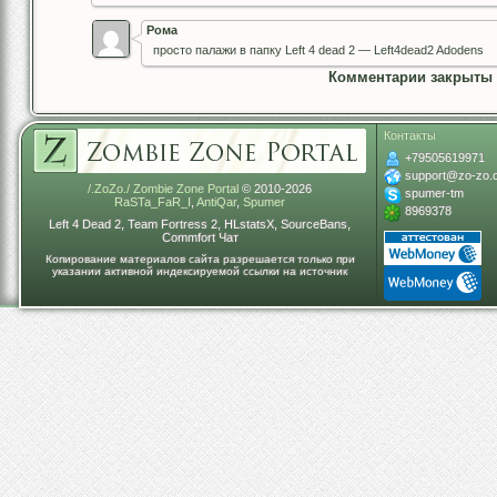
Рома
просто палажи в папку Left 4 dead 2 — Left4dead2 Adodens
Комментарии закрыты
Контакты
+79505619971
support@zo-zo.
/.ZoZo./ Zombie Zone Portal
© 2010-2026
spumer-tm
RaSTa_FaR_I
,
AntiQar
,
Spumer
8969378
Left 4 Dead 2, Team Fortress 2, HLstatsX, SourceBans,
Commfort Чат
Копирование материалов сайта разрешается только при
указании активной индексируемой ссылки на источник