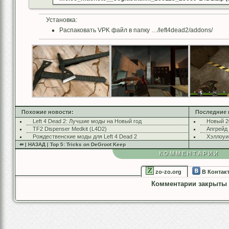
Установка:
Распаковать VPK файл в папку …/left4dead2/addons/
Похожие новости:
Последние 
Left 4 Dead 2: Лучшие моды на Новый год
Новый 2
TF2 Dispenser Medkit (L4D2)
Апгрейд
Рождественские моды для Left 4 Dead 2
Хэллоуи
⇚ | НАЗАД | Top 5: Tricks on DeGroot Keep
КОММЕНТАРИИ
zo-zo.org
В Контак
Комментарии закрыты