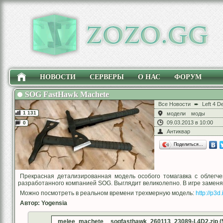
НОВОСТИ
СЕРВЕРЫ
О НАС
ФОРУМ
SOG FastHawk Machete
Все Новости
➨
Left 4 D
1 131
модели
моды
09.03.2013 в 10:00
0
Антиквар
Поделиться…
Прекрасная детализированная модель особого томагавка с облегче
разработанного компанией SOG. Выглядит великолепно. В игре заменя
Можно посмотреть в реальном времени трехмерную модель:
http://p3d
Автор: Yogensia
melee_machete__sogfasthawk_260113_23089-L4D2.zip (