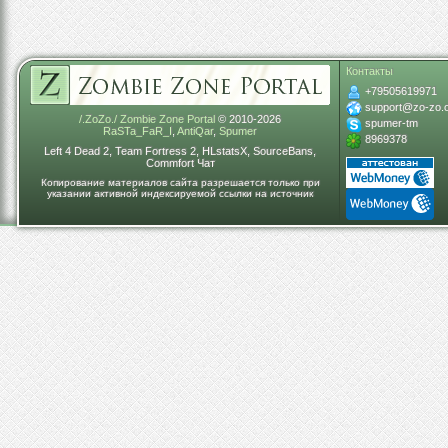
Контакты
+79505619971
support@zo-zo.
/.ZoZo./ Zombie Zone Portal
© 2010-2026
spumer-tm
RaSTa_FaR_I
,
AntiQar
,
Spumer
8969378
Left 4 Dead 2, Team Fortress 2, HLstatsX, SourceBans,
Commfort Чат
Копирование материалов сайта разрешается только при
указании активной индексируемой ссылки на источник