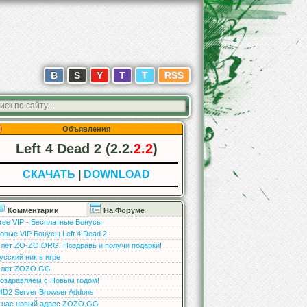
В
S
Y
T
T
RSS
Объявления
Left 4 Dead 2 (2.2.
2.2
)
СКАЧАТЬ
|
DOWNLOAD
Комментарии
На Форуме
ree VIP - Бесплатные Бонусы
овые VIP Бонусы Left 4 Dead 2
 лет ZO-ZO.ORG. Поздравь и получи подарки!
усский ник в игре
 лет ZOZO.GG
оздравляем с Новым годом!
4D2 Server Browser Addons
 нас новый адрес ZOZO.GG