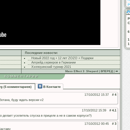
Р
Р
С
6
1
1
Последние новости:
Новый 2022 год + 12 лет ZOZO + Подарки
Апгрейд серверов в Германии
Хэллоуинский турнир 2021
Mass Effect 3: Shepard | ВПЕРЕД | ⇛
КОММЕНТАРИИ
rg (5 комментариев)
В Контакте
17/10/2012 15:37
# 4
ботана, буду ждать версии v2
17/10/2012 15:39
# 4.1
о делает уселитель спуска в прицеле а не в самом корпусе?)
17/10/2012 00:45
# 3
Заставу