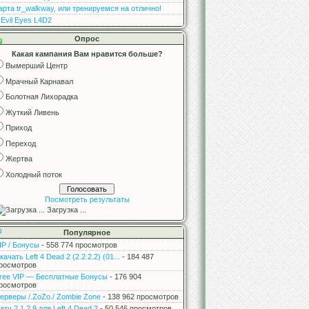
арта tr_walkway, или тренируемся на отлично!
 Evil Eyes L4D2
Опрос
Какая кампания Вам нравится больше?
Вымерший Центр
Мрачный Карнавал
Болотная Лихорадка
Жуткий Ливень
Приход
Переход
Жертва
Холодный поток
Посмотреть результаты
Загрузка ...
Популярное
IP / Бонусы
- 558 774 просмотров
качать Left 4 Dead 2 (2.2.2.2) (01...
- 184 487
росмотров
ree VIP — Бесплатные Бонусы
- 176 904
росмотров
ерверы /.ZoZo./ Zombie Zone
- 138 962 просмотров
атч 2.1.2.9 для Left 4 Dead 2
- 50 546 просмотров