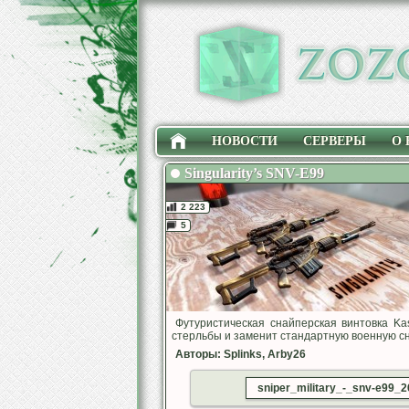
НОВОСТИ
СЕРВЕРЫ
О 
Singularity’s SNV-E99
2 223
5
Футуристическая снайперская винтовка Ka
стерльбы и заменит стандартную военную сн
Авторы: Splinks, Arby26
sniper_military_-_snv-e99_