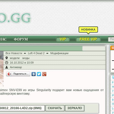
НОВИНКА
VIP
FREE VIP
НАС
ФОРУМ
Все Новости
➨
Left 4 Dead 2
➨
Модификации
модели
моды
16.10.2012 в 10:09
Антиквар
Поделиться…
F
Н
simov SNV-E99 из игры Singularity подарит вам новые ощущения от
7
айперскую винтовку.
Р
9
П
260812_20166-L4D2.zip (8Мб)
СКАЧАТЬ
ЗЕРКАЛО
L
У