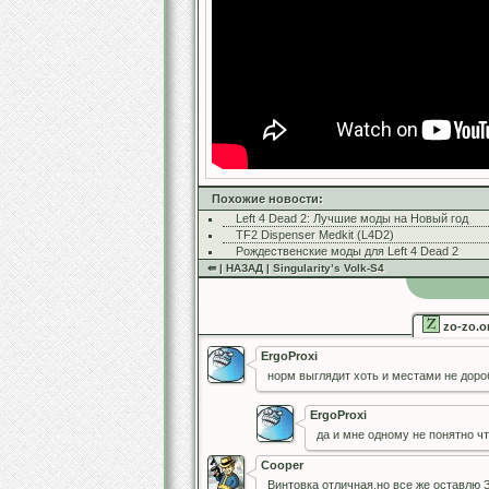
Похожие новости:
Left 4 Dead 2: Лучшие моды на Новый год
TF2 Dispenser Medkit (L4D2)
Рождественские моды для Left 4 Dead 2
⇚ | НАЗАД | Singularity’s Volk-S4
zo-zo.o
ErgoProxi
норм выглядит хоть и местами не доро
ErgoProxi
да и мне одному не понятно чт
Cooper
Винтовка отличная,но все же оставлю 