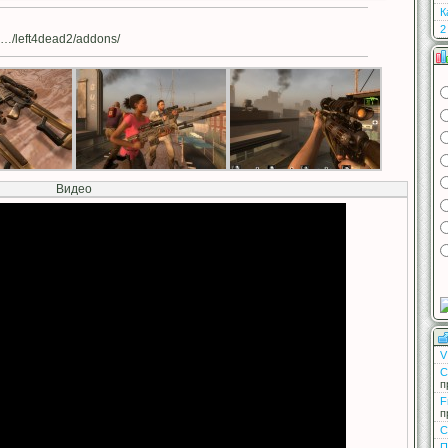
К
2
…/left4dead2/addons/
Видео
V
С
п
F
п
С
П