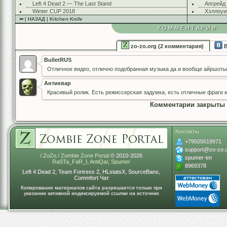
Left 4 Dead 2 — The Last Stand
Апгрейд
Winter CUP 2018
Хэллоуи
⇚ | НАЗАД | Kitchen Knife
КОММЕНТАРИИ
zo-zo.org (2 комментария)
В
BulletRUS
Отличное видео, отлично подобранная музыка да и вообще айршоты
Антиквар
Красивый ролик. Есть режиссерская задумка, есть отличные фраги 
Комментарии закрыты
Контакты
+79505619971
support@zo-zo.
/.ZoZo./ Zombie Zone Portal
© 2010-2026
spumer-tm
RaSTa_FaR_I
,
AntiQar
,
Spumer
8969378
Left 4 Dead 2, Team Fortress 2, HLstatsX, SourceBans,
Commfort Чат
Копирование материалов сайта разрешается только при
указании активной индексируемой ссылки на источник