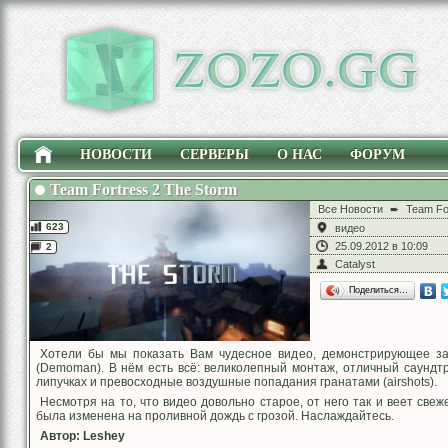
НОВОСТИ
СЕРВЕРЫ
О НАС
ФОРУМ
Team Fortress 2 The Storm
Все Новости
➨
Team Fo
623
видео
25.09.2012 в 10:09
2
Catalyst
Поделиться…
Хотели бы мы показать Вам чудесное видео, демонстрирующее за
(Demoman). В нём есть всё: великолепный монтаж, отличный саундтр
липучках и превосходные воздушные попадания гранатами (airshots).
Несмотря на то, что видео довольно старое, от него так и веет свеж
была изменена на проливной дождь с грозой. Наслаждайтесь.
Автор: Leshey