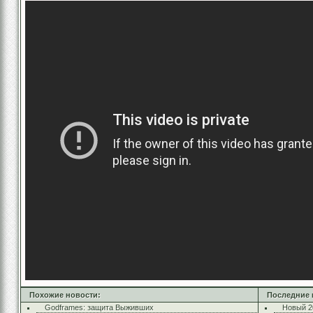
Похожие новости:
Последние 
Godframes: защита Выживших
Новый 2