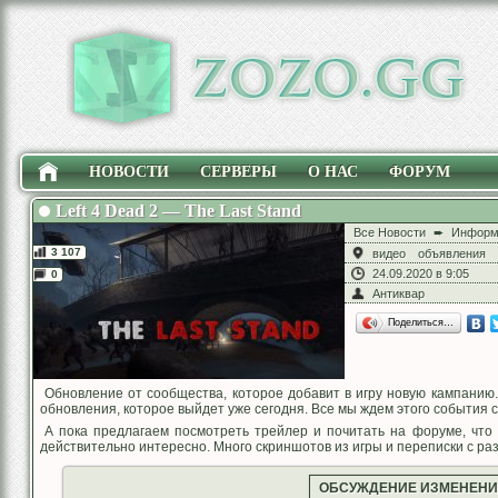
НОВОСТИ
СЕРВЕРЫ
О НАС
ФОРУМ
Left 4 Dead 2 — The Last Stand
Все Новости
➨
Информ
3 107
видео
объявления
24.09.2020 в 9:05
0
Антиквар
Поделиться…
Обновление от сообщества, которое добавит в игру новую кампанию
обновления, которое выйдет уже сегодня. Все мы ждем этого события 
А пока предлагаем посмотреть трейлер и почитать на форуме, что 
действительно интересно. Много скриншотов из игры и переписки с раз
ОБСУЖДЕНИЕ ИЗМЕНЕН