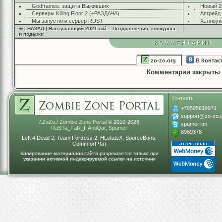
Godframes: защита Выживших
Новый 2
Серверы Killing Floor 2 (+РАЗДАЧА)
Апгрейд
Мы запустили сервер RUST
Хэллоуи
⇚ | НАЗАД | Наступающий 2021-ый… Поздравления, конкурсы
и подарки
КОММЕНТАРИИ
zo-zo.org
В Контак
Комментарии закрыты
Контакты
+79505619971
support@zo-zo.
/.ZoZo./ Zombie Zone Portal
© 2010-2026
spumer-tm
RaSTa_FaR_I
,
AntiQar
,
Spumer
8969378
Left 4 Dead 2, Team Fortress 2, HLstatsX, SourceBans,
Commfort Чат
Копирование материалов сайта разрешается только при
указании активной индексируемой ссылки на источник