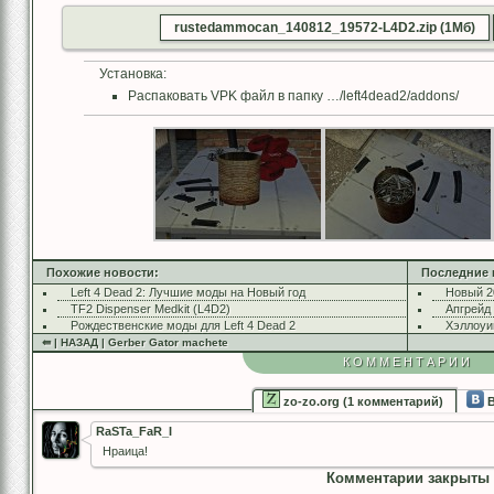
rustedammocan_140812_19572-L4D2.zip (1Мб)
Установка:
Распаковать VPK файл в папку …/left4dead2/addons/
Похожие новости:
Последние 
Left 4 Dead 2: Лучшие моды на Новый год
Новый 2
TF2 Dispenser Medkit (L4D2)
Апгрейд
Рождественские моды для Left 4 Dead 2
Хэллоуи
⇚ | НАЗАД | Gerber Gator machete
КОММЕНТАРИИ
zo-zo.org (1 комментарий)
В
RaSTa_FaR_I
Нраица!
Комментарии закрыты