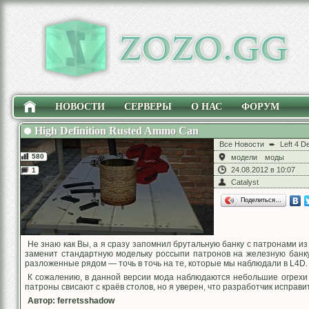
НОВОСТИ
СЕРВЕРЫ
О НАС
ФОРУМ
High Definition Rusted Ammo Can
Все Новости
➨
Left 4 D
580
модели
моды
24.08.2012 в 10:07
1
Catalyst
Поделиться…
Не знаю как Вы, а я сразу запомнил брутальную банку с патронами из
заменит стандартную модельку россыпи патронов на железную банк
разложенные рядом — точь в точь на те, которые мы наблюдали в L4D.
К сожалению, в данной версии мода наблюдаются небольшие огрехи
патроны свисают с краёв столов, но я уверен, что разработчик исправи
Автор: ferretsshadow