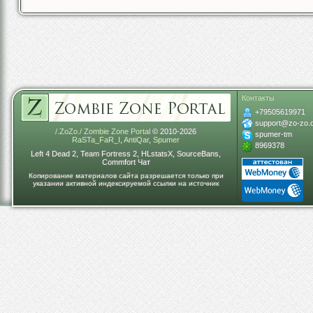
Контакты
+79505619971
support@zo-zo.
/.ZoZo./ Zombie Zone Portal
© 2010-2026
spumer-tm
RaSTa_FaR_I
,
AntiQar
,
Spumer
8969378
Left 4 Dead 2, Team Fortress 2, HLstatsX, SourceBans,
Commfort Чат
Копирование материалов сайта разрешается только при
указании активной индексируемой ссылки на источник