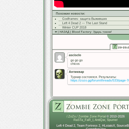
Похожие новости:
Godframes: защита Выживших
Left 4 Dead 2 — The Last Stand
Winter CUP 2018
⇚ | НАЗАД | Blood Factory: Ударь током!
zo-zo.
ascisclo
go go go
chicos
Антиквар
Турнир состоялся. Результаты:
https://zozo.gg/forum/threads/533/page-
/.ZoZo./ Zombie Zone Portal
© 2010-2026
RaSTa_FaR_I
,
AntiQar
,
Spumer
Left 4 Dead 2, Team Fortress 2, HLstatsX, SourceB
Commfort Чат