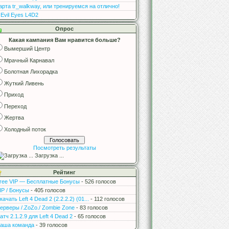
арта tr_walkway, или тренируемся на отлично!
 Evil Eyes L4D2
Опрос
Какая кампания Вам нравится больше?
Вымерший Центр
Мрачный Карнавал
Болотная Лихорадка
Жуткий Ливень
Приход
Переход
Жертва
Холодный поток
Посмотреть результаты
Загрузка ...
Рейтинг
ree VIP — Бесплатные Бонусы
- 526 голосов
IP / Бонусы
- 405 голосов
качать Left 4 Dead 2 (2.2.2.2) (01...
- 112 голосов
ерверы /.ZoZo./ Zombie Zone
- 83 голосов
атч 2.1.2.9 для Left 4 Dead 2
- 65 голосов
аша команда
- 39 голосов