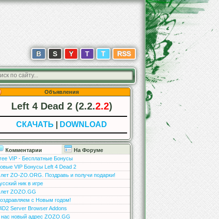
В
S
Y
T
T
RSS
Объявления
Left 4 Dead 2 (2.2.
2.2
)
СКАЧАТЬ
|
DOWNLOAD
Комментарии
На Форуме
ree VIP - Бесплатные Бонусы
овые VIP Бонусы Left 4 Dead 2
 лет ZO-ZO.ORG. Поздравь и получи подарки!
усский ник в игре
 лет ZOZO.GG
оздравляем с Новым годом!
4D2 Server Browser Addons
 нас новый адрес ZOZO.GG