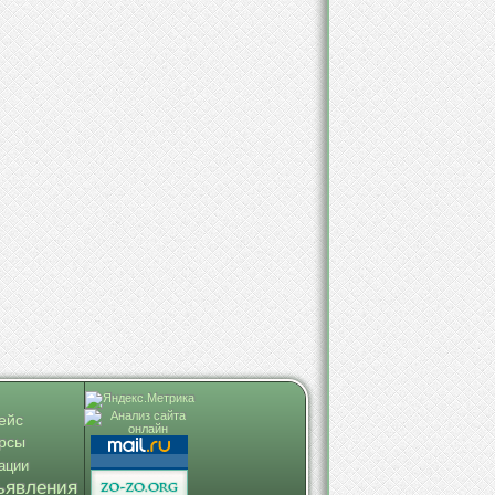
ейс
урсы
ации
ъявления