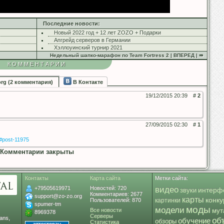
Последние новости:
Новый 2022 год + 12 лет ZOZO + Подарки
Апгрейд серверов в Германии
Хэллоуинский турнир 2021
Недельный шапко-марафон по Team Fortress 2 | ВПЕРЕД | ⇛
КОММЕНТАРИИ
org (2 комментария)
В Контакте
19/12/2015 20:39
# 2
27/09/2015 02:30
# 1
7#post-11975
Комментарии закрыты
Контакты
Карта сайта
Метки сайта:
+79505619971
Новостей: 720
видео
интерф
звуки
Комментариев: 2677
support@zo-zo.org
карты
конк
Пользователей: 870
картинки
spumer-tm
моды
модели
Все новости
мут
8969378
Серверы
ans,
об
обучение
обзоры
Статистика