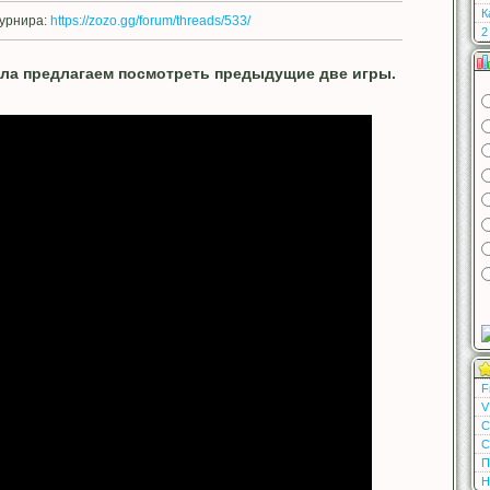
К
урнира:
https://zozo.gg/forum/threads/533/
2
ла предлагаем посмотреть предыдущие две игры.
F
V
С
С
П
Н