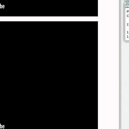
Р
С
1
1
1