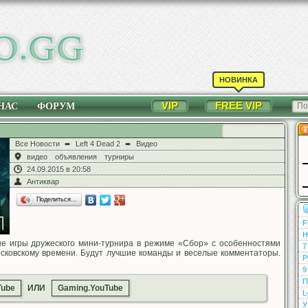
НОВИНКА
VIP
FREE VIP
НАС
ФОРУМ
Все Новости
➨
Left 4 Dead 2
➨
Видео
видео
объявления
турниры
24.09.2015 в 20:58
Антиквар
Поделиться…
F
Н
ые игры дружеского мини-турнира в режиме «Сбор» с особенностями
7
московскому времени. Будут лучшие команды и веселые комментаторы.
Р
9
П
Tube
ИЛИ
Gaming.YouTube
L
У