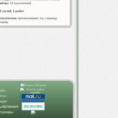
ейчас:
13 посетителей
2 гостей, 1 робот
 посетитель
просматривают эту страницу.
 гость
ейс
урсы
ации
ъявления
турниры