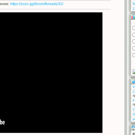
дение:
https://zozo.gg/forum/threads/32/
К
2
V
С
п
F
п
С
П
Р
Р