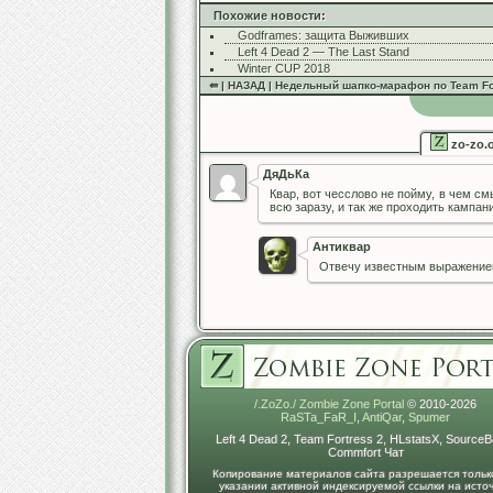
Похожие новости:
Godframes: защита Выживших
Left 4 Dead 2 — The Last Stand
Winter CUP 2018
⇚ | НАЗАД | Недельный шапко-марафон по Team Fo
zo-zo.
ДяДьКа
Квар, вот чесслово не пойму, в чем см
всю заразу, и так же проходить кампан
Антиквар
Отвечу известным выражением
/.ZoZo./ Zombie Zone Portal
© 2010-2026
RaSTa_FaR_I
,
AntiQar
,
Spumer
Left 4 Dead 2, Team Fortress 2, HLstatsX, SourceB
Commfort Чат
Копирование материалов сайта разрешается тольк
указании активной индексируемой ссылки на исто