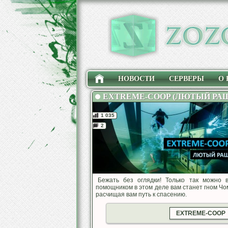
НОВОСТИ
СЕРВЕРЫ
О 
EXTREME-COOP (ЛЮТЫЙ РА
1 035
2
Бежать без оглядки! Только так можно 
помощником в этом деле вам станет гном Чом
расчищая вам путь к спасению.
EXTREME-COOP