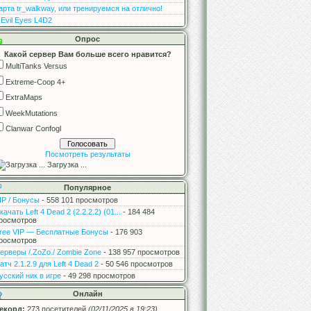
арта tr_walkway, или тренируемся на отлично!
 Evil Eyes L4D2
Опрос
Какой сервер Вам больше всего нравится?
MultiTanks Versus
Extreme-Coop 4+
ExtraMaps
WeekMutations
Clanwar Confogl
Посмотреть результаты
Загрузка ...
Популярное
IP / Бонусы
- 558 101 просмотров
качать Left 4 Dead 2 (2.2.2.2) (01...
- 184 484
росмотров
ree VIP — Бесплатные Бонусы
- 176 903
росмотров
ерверы /.ZoZo./ Zombie Zone
- 138 957 просмотров
атч 2.1.2.9 для Left 4 Dead 2
- 50 546 просмотров
усский ник в игре
- 49 298 просмотров
Онлайн
екорд:
273 посетителей
(02/11/2025 в 19:23)