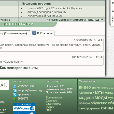
С
Последние новости:
Новый 2022 год + 12 лет ZOZO + Подарки
1
Апгрейд серверов в Германии
Хэллоуинский турнир 2021
1
rtress 2
Конкурс: Зависай с Магнумом! | ВПЕРЕД | ⇛
1
КОММЕНТАРИИ
org (2 комментария)
В Контакте
10/08/2015 20:10
# 1
ысл бежать напролом зажав кнопку W. Так же можно поставить сингл, убрать
ии.
10/08/2015 20:43
# 1.1
: «Cuique suum».
Комментарии закрыты
Контакты
Карта сайта
Метки сайта:
+79505619971
Новостей: 720
видео
интерф
звуки
Комментариев: 2677
support@zo-zo.org
карты
конк
Пользователей: 870
картинки
spumer-tm
моды
модели
Все новости
мут
8969378
Серверы
ans,
об
обучение
обзоры
Статистика
Форум
скины
патч
программы
о при
RSS
чник