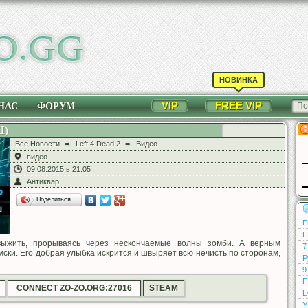
НОВИНКА
VIP
FREE VIP
НАС
ФОРУМ
Ш)
Все Новости
➨
Left 4 Dead 2
➨
Видео
видео
09.08.2015 в 21:05
Антиквар
Поделиться…
F
Н
выжить, прорываясь через нескончаемые волны зомби. А верным
7
ски. Его добрая улыбка искрится и швыряет всю нечисть по сторонам,
Р
9
П
CONNECT ZO-ZO.ORG:27016
STEAM
L
У