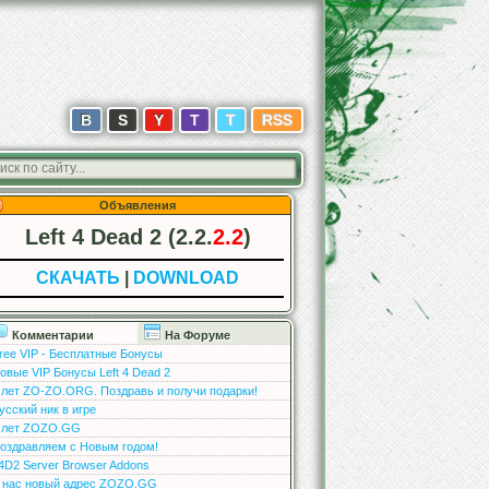
В
S
Y
T
T
RSS
Объявления
Left 4 Dead 2 (2.2.
2.2
)
СКАЧАТЬ
|
DOWNLOAD
Комментарии
На Форуме
ree VIP - Бесплатные Бонусы
овые VIP Бонусы Left 4 Dead 2
 лет ZO-ZO.ORG. Поздравь и получи подарки!
усский ник в игре
 лет ZOZO.GG
оздравляем с Новым годом!
4D2 Server Browser Addons
 нас новый адрес ZOZO.GG