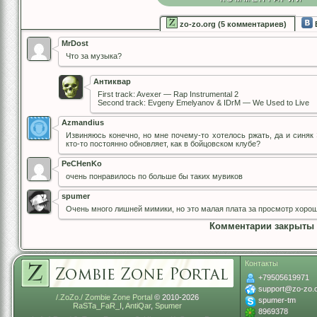
zo-zo.org (5 комментариев)
MrDost
Что за музыка?
Антиквар
First track: Avexer — Rap Instrumental 2
Second track: Evgeny Emelyanov & IDrM — We Used to Live
Azmandius
Извиняюсь конечно, но мне почему-то хотелось ржать, да и синяк 
кто-то постоянно обновляет, как в бойцовском клубе?
PeCHenKo
очень понравилось по больше бы таких мувиков
spumer
Очень много лишней мимики, но это малая плата за просмотр хорош
Комментарии закрыты
Контакты
+79505619971
support@zo-zo.
/.ZoZo./ Zombie Zone Portal
© 2010-2026
spumer-tm
RaSTa_FaR_I
,
AntiQar
,
Spumer
8969378