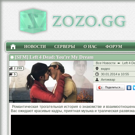
НОВОСТИ
СЕРВЕРЫ
О НАС
ФОРУМ
[SFM] Left 4 Dead: You’re My Dream
Все Новости
➨
Left 4 D
2 259
видео
30.01.2014 в 10:55
5
Антиквар
Поделиться…
Романтическая трогательная история о знакомстве и взаимоотношения
Вас ожидают красивые кадры, приятная музыка и трагическая развязка,