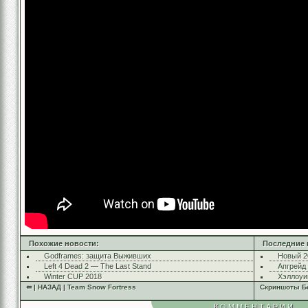
Похожие новости:
Последние 
Godframes: защита Выживших
Новый 2
Left 4 Dead 2 — The Last Stand
Апгрейд
Winter CUP 2018
Хэллоуи
⇚ | НАЗАД | Team Snow Fortress
Скриншоты Бо
КОММЕНТАРИИ