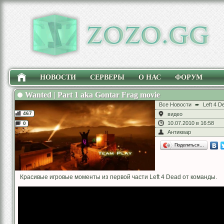
НОВОСТИ
СЕРВЕРЫ
О НАС
ФОРУМ
Wanted | Part 1 aka Gontar Frag movie
Все Новости
➨
Left 4 D
467
видео
10.07.2010 в 16:58
0
Антиквар
Поделиться…
Красивые игровые моменты из первой части Left 4 Dead от команды.