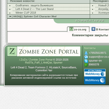
Похожие новости:
Последние 
Godframes: защита Выживших
Новый 2
Left 4 Dead 2 — The Last Stand
Апгрейд
Winter CUP 2018
Хэллоуи
⇚ | НАЗАД | Splinter Cell Character Mod
КОММЕНТАРИИ
zo-zo.org
В Контак
Комментарии закрыты
Контакты
+79505619971
support@zo-zo.
/.ZoZo./ Zombie Zone Portal
© 2010-2026
spumer-tm
RaSTa_FaR_I
,
AntiQar
,
Spumer
8969378
Left 4 Dead 2, Team Fortress 2, HLstatsX, SourceBans,
Commfort Чат
Копирование материалов сайта разрешается только при
указании активной индексируемой ссылки на источник