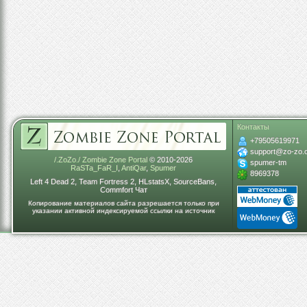
Контакты
+79505619971
support@zo-zo.
/.ZoZo./ Zombie Zone Portal
© 2010-2026
spumer-tm
RaSTa_FaR_I
,
AntiQar
,
Spumer
8969378
Left 4 Dead 2, Team Fortress 2, HLstatsX, SourceBans,
Commfort Чат
Копирование материалов сайта разрешается только при
указании активной индексируемой ссылки на источник