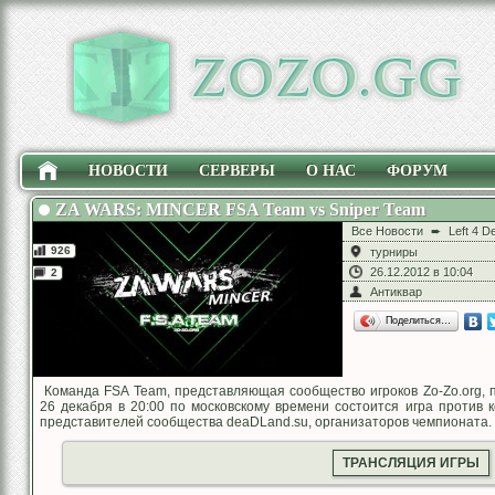
НОВОСТИ
СЕРВЕРЫ
О НАС
ФОРУМ
ZA WARS: MINCER FSA Team vs Sniper Team
Все Новости
➨
Left 4 D
926
турниры
26.12.2012 в 10:04
2
Антиквар
Поделиться…
Команда FSA Team, представляющая сообщество игроков Zo-Zo.org, 
26 декабря в 20:00 по московскому времени состоится игра против 
представителей сообщества deaDLand.su, организаторов чемпионата.
ТРАНСЛЯЦИЯ ИГРЫ