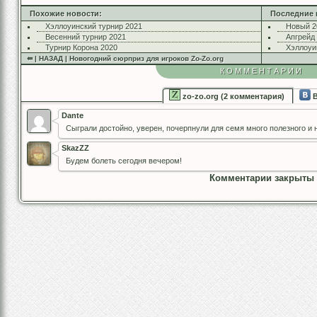
Похожие новости:
Последние 
Хэллоуинский турнир 2021
Новый 2
Весенний турнир 2021
Апгрейд
Турнир Корона 2020
Хэллоуи
⇚ | НАЗАД | Новогодний сюрприз для игроков Zo-Zo.org
КОММЕНТАРИИ
zo-zo.org (2 комментария)
В
Dante
Сыграли достойно, уверен, почерпнули для семя много полезного и 
SkazZZ
Будем болеть сегодня вечером!
Комментарии закрыты