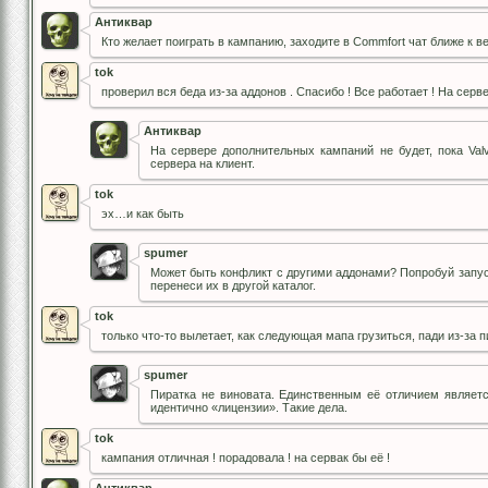
Антиквар
Кто желает поиграть в кампанию, заходите в Commfort чат ближе к в
tok
проверил вся беда из-за аддонов . Спасибо ! Все работает ! На сер
Антиквар
На сервере дополнительных кампаний не будет, пока Val
сервера на клиент.
tok
эх…и как быть
spumer
Может быть конфликт с другими аддонами? Попробуй запус
перенеси их в другой каталог.
tok
только что-то вылетает, как следующая мапа грузиться, пади из-за п
spumer
Пиратка не виновата. Единственным её отличием являетс
идентично «лицензии». Такие дела.
tok
кампания отличная ! порадовала ! на сервак бы её !