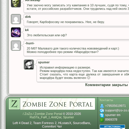
Антиквар
Уже заочно могу записать эту кампанию в 10 лучших, судя по тому, 
кстати, от российских разработчиков. Они трудились над ней около 3
dirk
Говорят, Карбофосову не понравилась. Нее, не беру.
k4
Это любительская или оф?
-hurri-
20 Мб? Маловато для такого количества нововведений и карт.)
Можно поподробнее про режим «Мародёрства»?
spumer
Исправил информацию о размере.
Режим мародёра пока недоступен. Так как имеются значит
Стоит сказать, что карта еще далека от завершения и об
мародёра будет вновь включен 🙂
Комментарии закрыты
Контакты
+79505619971
support@zo-zo.
/.ZoZo./ Zombie Zone Portal
© 2010-2026
spumer-tm
RaSTa_FaR_I
,
AntiQar
,
Spumer
8969378
Left 4 Dead 2, Team Fortress 2, HLstatsX, SourceBans,
Commfort Чат