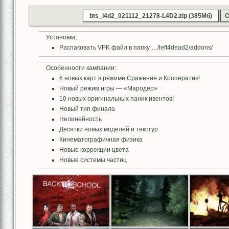
bts_l4d2_021112_21278-L4D2.zip (385Мб)
С
Установка:
Распаковать VPK файл в папку …/left4dead2/addons/
Особенности кампании:
6 новых карт в режиме Сражение и Кооператив!
Новый режим игры — «Мародер»
10 новых оригинальных паник ивентов!
Новый тип финала
Нелинейность
Десятки новых моделей и текстур
Кинематографичная физика
Новые коррекции цвета
Новые системы частиц