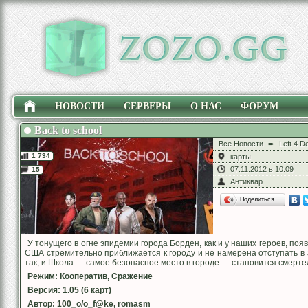
НОВОСТИ
СЕРВЕРЫ
О НАС
ФОРУМ
Back to school
Все Новости
➨
Left 4 D
1 734
карты
07.11.2012 в 10:09
15
Антиквар
Поделиться…
У тонущего в огне эпидемии города Борден, как и у наших героев, по
США стремительно приближается к городу и не намерена отступать в э
так, и Школа — самое безопасное место в городе — становится смерте
Режим: Кооператив, Сражение
Версия: 1.05 (6 карт)
Автор: 100_o/o_f@ke, romasm