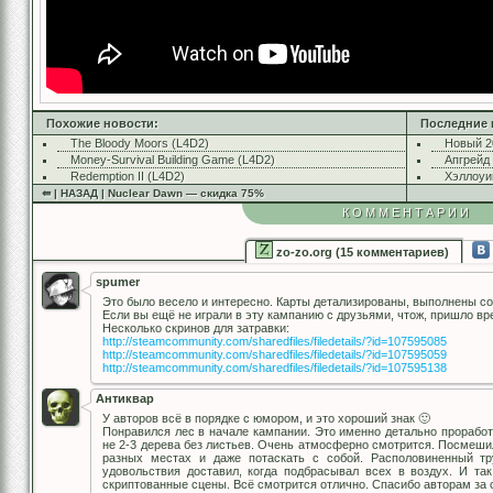
Похожие новости:
Последние 
The Bloody Moors (L4D2)
Новый 2
Money-Survival Building Game (L4D2)
Апгрейд
Redemption II (L4D2)
Хэллоуи
⇚ | НАЗАД | Nuclear Dawn — скидка 75%
КОММЕНТАРИИ
zo-zo.org (15 комментариев)
spumer
Это было весело и интересно. Карты детализированы, выполнены с
Если вы ещё не играли в эту кампанию с друзьями, чтож, пришло вр
Несколько скринов для затравки:
http://steamcommunity.com/sharedfiles/filedetails/?id=107595085
http://steamcommunity.com/sharedfiles/filedetails/?id=107595059
http://steamcommunity.com/sharedfiles/filedetails/?id=107595138
Антиквар
У авторов всё в порядке с юмором, и это хороший знак 🙂
Понравился лес в начале кампании. Это именно детально проработ
не 2-3 дерева без листьев. Очень атмосферно смотрится. Посмеши
разных местах и даже потаскать с собой. Располовиненный тр
удовольствия доставил, когда подбрасывал всех в воздух. И та
скриптованные сцены. Всё смотрится отлично. Спасибо авторам за 