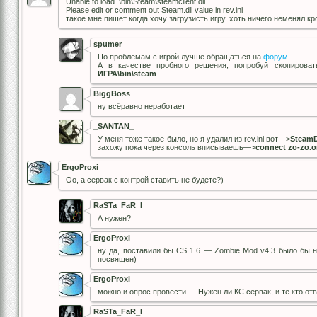
Unable to load .\bin\Steam\steamclient.dll
Please edit or comment out Steam.dll value in rev.ini
такое мне пишет когда хочу загрузисть игру. хоть ничего неменял кр
spumer
По проблемам с игрой лучше обращаться на
форум
.
А в качестве пробного решения, попробуй скопирова
ИГРА\bin\steam
BiggBoss
ну всёравно неработает
_SANTAN_
У меня тоже такое было, но я удалил из rev.ini вот—>
SteamD
захожу пока через консоль вписываешь—>
connect zo-zo.o
ErgoProxi
Оо, а сервак с контрой ставить не будете?)
RaSTa_FaR_I
А нужен?
ErgoProxi
ну да, поставили бы CS 1.6 — Zombie Mod v4.3 было бы н
посвящен)
ErgoProxi
можно и опрос провести — Нужен ли КС сервак, и те кто от
RaSTa_FaR_I