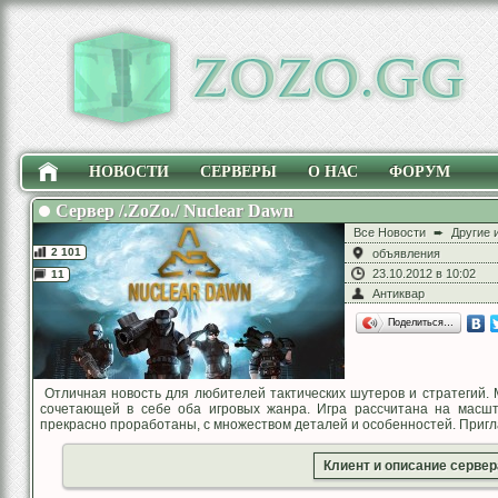
НОВОСТИ
СЕРВЕРЫ
О НАС
ФОРУМ
Сервер /.ZoZo./ Nuclear Dawn
Все Новости
➨
Другие 
2 101
объявления
23.10.2012 в 10:02
11
Антиквар
Поделиться…
Отличная новость для любителей тактических шутеров и стратегий. 
сочетающей в себе оба игровых жанра. Игра рассчитана на масшт
прекрасно проработаны, с множеством деталей и особенностей. Пригл
Клиент и описание сервер