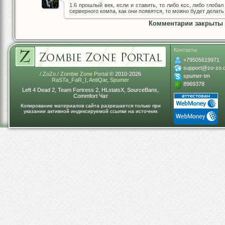
1.6 прошлый век, если и ставить, то либо ксс, либо глоба
серверного компа, как они появятся, то можно будет делать
Комментарии закрыты
Контакты
+79505619971
support@zo-zo.
/.ZoZo./ Zombie Zone Portal
© 2010-2026
spumer-tm
RaSTa_FaR_I
,
AntiQar
,
Spumer
8969378
Left 4 Dead 2, Team Fortress 2, HLstatsX, SourceBans,
Commfort Чат
Копирование материалов сайта разрешается только при
указании активной индексируемой ссылки на источник