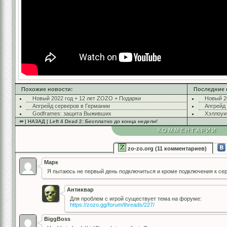
Похожие новости:
Последние 
Новый 2022 год + 12 лет ZOZO + Подарки
Новый 2
Апгрейд серверов в Германии
Апгрейд
Godframes: защита Выживших
Хэллоуи
⇚ | НАЗАД | Left 4 Dead 2: Бесплатно до конца недели!
КОММЕНТАРИИ
zo-zo.org (11 комментариев)
Марк
Я пытаюсь не первый день подключиться и кроме подключения к сер
Антиквар
Для проблем с игрой существует тема на форуме:
https://zozo.gg/forum/threads/227/
BiggBoss