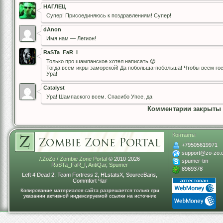
НАГЛЕЦ
Супер! Присоединяюсь к поздравлениям! Супер!
dAnon
Имя нам — Легион!
RaSTa_FaR_I
Только про шампанское хотел написать 😡
Тогда всем икры заморской! Да побольша-побольша! Чтобы всем го
Ура!
Catalyst
Ура! Шампаского всем. Спасибо Упсе, да
Комментарии закрыты
Контакты
+79505619971
support@zo-zo.
/.ZoZo./ Zombie Zone Portal
© 2010-2026
spumer-tm
RaSTa_FaR_I
,
AntiQar
,
Spumer
8969378
Left 4 Dead 2, Team Fortress 2, HLstatsX, SourceBans,
Commfort Чат
Копирование материалов сайта разрешается только при
указании активной индексируемой ссылки на источник