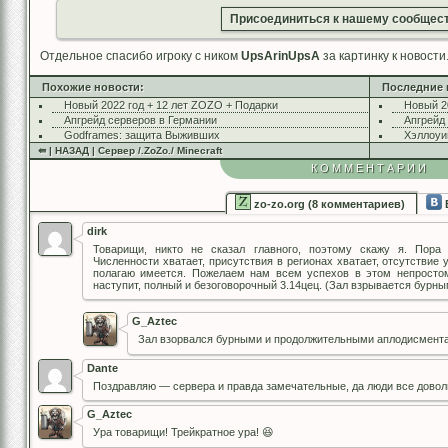
Присоединиться к нашему сообщест
Отдельное спасибо игроку с ником
UpsArinUpsA
за картинку к новости
Похожие новости:
Последние 
Новый 2022 год + 12 лет ZOZO + Подарки
Новый 2
Апгрейд серверов в Германии
Апгрейд
Godframes: защита Выживших
Хэллоуи
⇚ | НАЗАД | Сервер /.ZoZo./ Minecraft
КОММЕНТАРИИ
zo-zo.org (8 комментариев)
dirk
Товарищи, никто не сказал главного, поэтому скажу я. Пора 
Численности хватает, присутствия в регионах хватает, отсутствие 
полагаю имеется. Пожелаем нам всем успехов в этом непросто
наступит, полный и безоговорочный 3.14цец. (Зал взрывается бур
G_Aztec
Зал взорвался бурными и продолжительными аплодисментами
Dante
Поздравляю — сервера и правда замечательные, да люди все дово
G_Aztec
Ура товарищи! Трейкратное ура! 😆