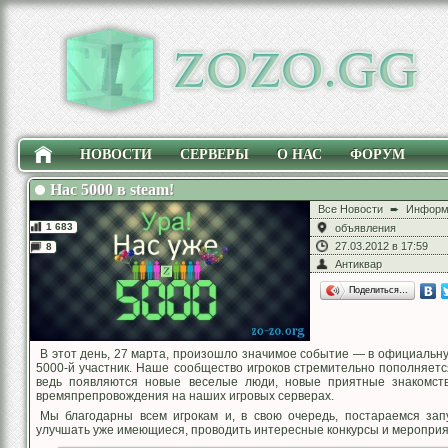
НОВОСТИ
СЕРВЕРЫ
О НАС
ФОРУМ
Нас 5000 в steam!
Все Новости
➨
Информ
1 683
объявления
27.03.2012 в 17:59
8
Антиквар
Поделиться…
В этот день, 27 марта, произошло значимое событие — в официальную
5000-й участник. Наше сообщество игроков стремительно пополняется
ведь появляются новые веселые люди, новые приятные знакомств
времяпрепровождения на наших игровых серверах.
Мы благодарны всем игрокам и, в свою очередь, постараемся за
улучшать уже имеющиеся, проводить интересные конкурсы и мероприя