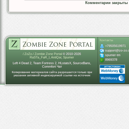
Комментарии закрыты
Контакты
+79505619971
support@zo-zo.
/.ZoZo./ Zombie Zone Portal
© 2010-2026
spumer-tm
RaSTa_FaR_I
,
AntiQar
,
Spumer
8969378
Left 4 Dead 2, Team Fortress 2, HLstatsX, SourceBans,
Commfort Чат
Копирование материалов сайта разрешается только при
указании активной индексируемой ссылки на источник