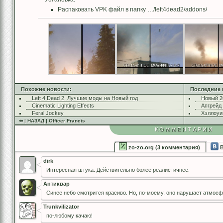
Распаковать VPK файл в папку …/left4dead2/addons/
Похожие новости:
Последние 
Left 4 Dead 2: Лучшие моды на Новый год
Новый 2
Cinematic Lighting Effects
Апгрейд
Feral Jockey
Хэллоуи
⇚ | НАЗАД | Officer Francis
КОММЕНТАРИИ
zo-zo.org (3 комментария)
В
dirk
Интересная штука. Действительно более реалистичнее.
Антиквар
Синее небо смотрится красиво. Но, по-моему, оно нарушает атмосф
Trunkvilizator
по-любому качаю!