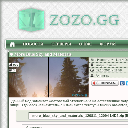
НОВОСТИ
СЕРВЕРЫ
О НАС
ФОРУМ
More Blue Sky and Materials
Все Новости
➨
Left 4 D
900
моды
скины
02.10.2011 в 11:58
3
Антиквар
Поделиться…
Данный мод заменяет желтоватый оттенок неба на естественное голу
чище. В добавок незначительно изменяются текстуры многих объектов, 
more_blue_sky_and_materials_120811_12094-L4D2.zip (
Установка: