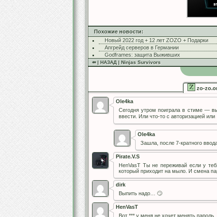
Похожие новости:
Новый 2022 год + 12 лет ZOZO + Подарки
Апгрейд серверов в Германии
Godframes: защита Выживших
⇚ | НАЗАД | Ninjas Survivors
zo-zo.o
Ole4ka
Сегодня утром поиграла в стиме — выш
ввести. Или что-то с авторизацией ил
Ole4ka
Зашла, после 7-кратного ввода
Pirate.V.S
HenVasT Ты не переживай если у тебя
который приходит на мыло. И смена па
dirk
Выпить надо… 🙄
HenVasT
Вот *** у меня не хочет менять пароль