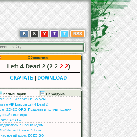
В
S
Y
T
T
RSS
Объявления
Left 4 Dead 2 (2.2.
2.2
)
СКАЧАТЬ
|
DOWNLOAD
Комментарии
На Форуме
ree VIP - Бесплатные Бонусы
овые VIP Бонусы Left 4 Dead 2
 лет ZO-ZO.ORG. Поздравь и получи подарки!
усский ник в игре
 лет ZOZO.GG
оздравляем с Новым годом!
4D2 Server Browser Addons
 нас новый адрес ZOZO.GG