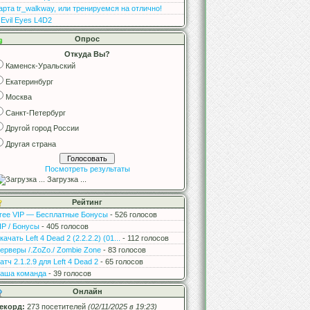
арта tr_walkway, или тренируемся на отлично!
 Evil Eyes L4D2
Опрос
Откуда Вы?
Каменск-Уральский
Екатеринбург
Москва
Санкт-Петербург
Другой город России
Другая страна
Посмотреть результаты
Загрузка ...
Рейтинг
ree VIP — Бесплатные Бонусы
- 526 голосов
IP / Бонусы
- 405 голосов
качать Left 4 Dead 2 (2.2.2.2) (01...
- 112 голосов
ерверы /.ZoZo./ Zombie Zone
- 83 голосов
атч 2.1.2.9 для Left 4 Dead 2
- 65 голосов
аша команда
- 39 голосов
Онлайн
екорд:
273 посетителей
(02/11/2025 в 19:23)