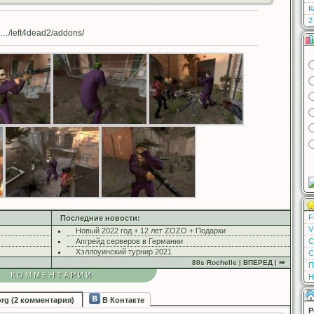
К
2
…/left4dead2/addons/
F
Последние новости:
V
Новый 2022 год + 12 лет ZOZO + Подарки
Апгрейд серверов в Германии
С
Хэллоуинский турнир 2021
С
80s Rochelle | ВПЕРЕД | ⇛
П
КОММЕНТАРИИ
Н
org (2 комментария)
В Контакте
Р