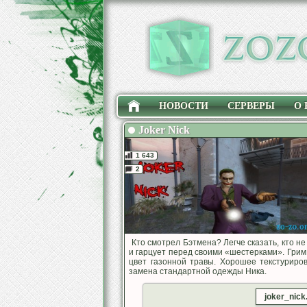
НОВОСТИ
СЕРВЕРЫ
О 
Joker Nick
1 643
2
Кто смотрел Бэтмена? Легче сказать, кто н
и гарцует перед своими «шестерками». Гри
цвет газонной травы. Хорошее текстуриро
замена стандартной одежды Ника.
joker_nick