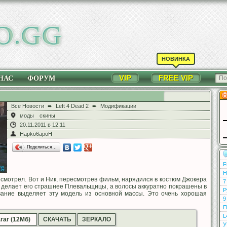
НОВИНКА
VIP
FREE VIP
НАС
ФОРУМ
Все Новости
➨
Left 4 Dead 2
➨
Модификации
моды
скины
20.11.2011 в 12:11
Hapko6apoH
Поделиться…
F
Н
е смотрел. Вот и Ник, пересмотрев фильм, нарядился в костюм Джокера
7
м делает его страшнее Плевальщицы, а волосы аккуратно покрашены в
Р
вание выделяет эту модель из основной массы. Это очень хорошая
9
П
L
.rar (12Мб)
СКАЧАТЬ
ЗЕРКАЛО
У