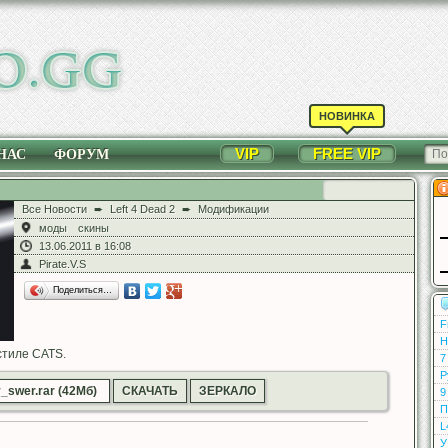
НОВИНКА
VIP
FREE VIP
НАС
ФОРУМ
Все Новости
➨
Left 4 Dead 2
➨
Модификации
моды
скины
13.06.2011 в 16:08
Pirate.V.S
Поделиться…
F
Н
стиле CATS.
7
Р
swer.rar (42Мб)
СКАЧАТЬ
ЗЕРКАЛО
9
П
L
У