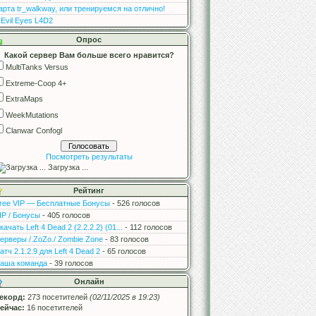
арта tr_walkway, или тренируемся на отлично!
 Evil Eyes L4D2
Опрос
Какой сервер Вам больше всего нравится?
MultiTanks Versus
Extreme-Coop 4+
ExtraMaps
WeekMutations
Clanwar Confogl
Посмотреть результаты
Загрузка ...
Рейтинг
ree VIP — Бесплатные Бонусы
- 526 голосов
IP / Бонусы
- 405 голосов
качать Left 4 Dead 2 (2.2.2.2) (01...
- 112 голосов
ерверы /.ZoZo./ Zombie Zone
- 83 голосов
атч 2.1.2.9 для Left 4 Dead 2
- 65 голосов
аша команда
- 39 голосов
Онлайн
екорд:
273 посетителей
(02/11/2025 в 19:23)
ейчас:
16 посетителей