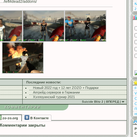
…/left4dead2/addons/
К
2
Последние новости:
Новый 2022 год + 12 лет ZOZO + Подарки
F
Апгрейд серверов в Германии
V
Хэллоуинский турнир 2021
С
Suicide Blitz 2 | ВПЕРЕД | ⇛
С
КОММЕНТАРИИ
П
Н
zo-zo.org
В Контакте
Комментарии закрыты
Р
С