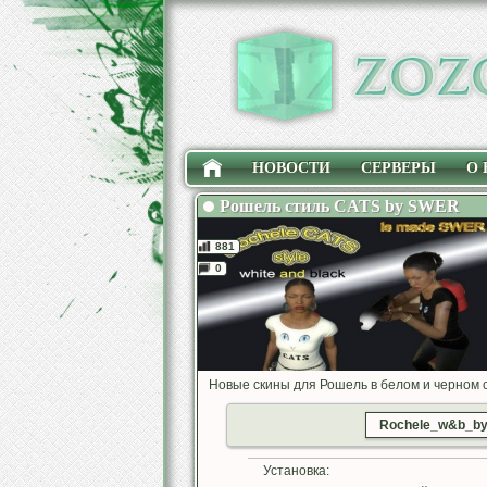
НОВОСТИ
СЕРВЕРЫ
О 
Рошель стиль CATS by SWER
881
0
Новые скины для Рошель в белом и черном 
Rochele_w&b_by_
Установка: