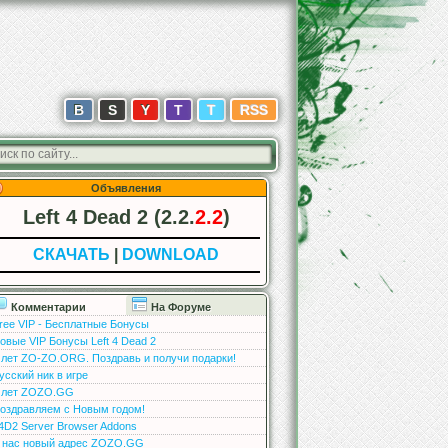
В
S
Y
T
T
RSS
Объявления
Left 4 Dead 2 (2.2.
2.2
)
СКАЧАТЬ
|
DOWNLOAD
Комментарии
На Форуме
ree VIP - Бесплатные Бонусы
овые VIP Бонусы Left 4 Dead 2
 лет ZO-ZO.ORG. Поздравь и получи подарки!
усский ник в игре
 лет ZOZO.GG
оздравляем с Новым годом!
4D2 Server Browser Addons
 нас новый адрес ZOZO.GG