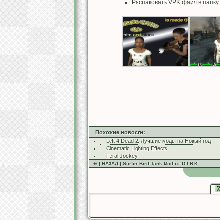
Распаковать VPK файл в папку 
Похожие новости:
Left 4 Dead 2: Лучшие моды на Новый год
Cinematic Lighting Effects
Feral Jockey
⇚ | НАЗАД | Surfin’ Bird Tank Mod от D.I.R.K.