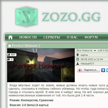
НОВОСТИ
СЕРВЕРЫ
О НАС
ФОРУМ
Perfect Hideout 2
Все Новости
➨
Left 4 D
687
карты
08.05.2011 в 12:44
2
HAobaPOT
Поделиться…
Когда мёртвые ходят по земле, живые должны искать новые пути 
сделать, спускаясь в глубины тайного убежища. Но чтобы туда попаст
города и отыскать музей. В нём они и найдут вход. Но всё хорошо 
немногочисленные изменения от той, что была для 1-й части.
Режим: Кооператив, Сражение
Версия: 2.0 (beta) (4 карты)