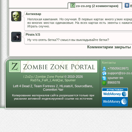
zo-zo.org (2 комментария)
В
Антиквар
Неплохая кампания. Но скучная. В первых картах много узких кори
во многих местах одинаковые. На всех картах есть эвенты с нажати
Играть скучно.
Pirate.V.S
Ну что опять бетка?? смысл вы выкладывайте бетки?
Комментарии закрыты
Контакты
+79505619971
support@zo-zo.
/.ZoZo./ Zombie Zone Portal
© 2010-2026
spumer-tm
RaSTa_FaR_I
,
AntiQar
,
Spumer
8969378
Left 4 Dead 2, Team Fortress 2, HLstatsX, SourceBans,
Commfort Чат
Копирование материалов сайта разрешается только при
указании активной индексируемой ссылки на источник