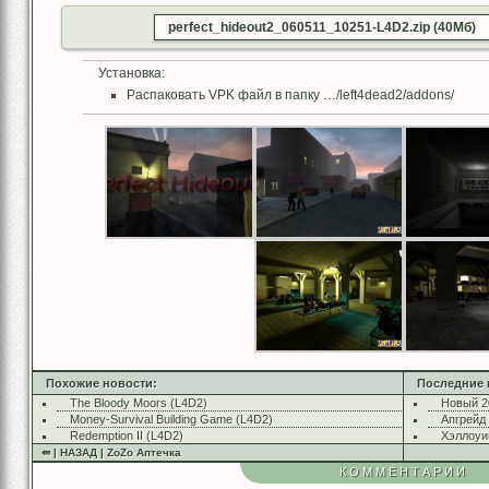
perfect_hideout2_060511_10251-L4D2.zip (40Мб)
Установка:
Распаковать VPK файл в папку …/left4dead2/addons/
Похожие новости:
Последние 
The Bloody Moors (L4D2)
Новый 2
Money-Survival Building Game (L4D2)
Апгрейд
Redemption II (L4D2)
Хэллоуи
⇚ | НАЗАД | ZoZo Аптечка
КОММЕНТАРИИ