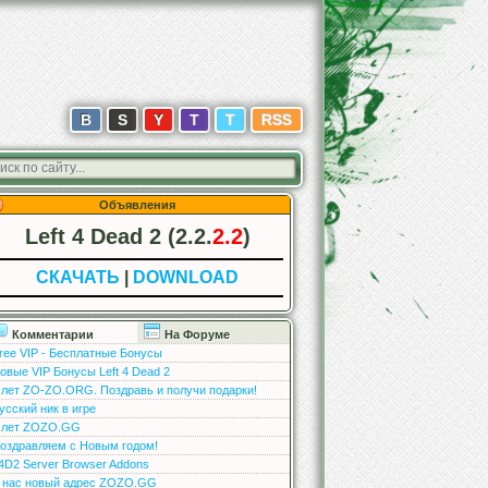
В
S
Y
T
T
RSS
Объявления
Left 4 Dead 2 (2.2.
2.2
)
СКАЧАТЬ
|
DOWNLOAD
Комментарии
На Форуме
ree VIP - Бесплатные Бонусы
овые VIP Бонусы Left 4 Dead 2
 лет ZO-ZO.ORG. Поздравь и получи подарки!
усский ник в игре
 лет ZOZO.GG
оздравляем с Новым годом!
4D2 Server Browser Addons
 нас новый адрес ZOZO.GG