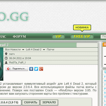
НОВИНКА
VIP
FREE VIP
НАС
ФОРУМ
ead 2
Все Новости
➨
Left 4 Dead 2
➨
Патчи
патч
06.04.2011 в 19:04
RaSTa_FaR_I
Поделиться…
F
Н
ad 2 устанавливает куммулятивный апдейт для Left 4 Dead 2, который
7
рсии до версии 2.0.6.4. Все использующиеся файлы патча взяты с
Р
менению. Поверх них поставлен Crack — «RevEmu» версии 3.85. По
9
волит вам запускать сторонние карты без проблем с текстурами.
П
L
.0.6.4 (3,9 Гб)
СКАЧАТЬ
ЗЕРКАЛО
У