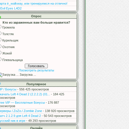
арта tr_walkway, или тренируемся на отлично!
 Evil Eyes L4D2
Опрос
Кто из зараженных вам больше нравится?
Громила
Толстяк
Курильщик
Охотник
Жокей
Плевальщица
Посмотреть результаты
Загрузка ...
Популярное
IP / Бонусы
- 556 425 просмотров
качать Left 4 Dead 2 (2.2.2.2) (01...
- 184 425
росмотров
ree VIP — Бесплатные Бонусы
- 176 887
росмотров
ерверы /.ZoZo./ Zombie Zone
- 138 920 просмотров
атч 2.1.2.9 для Left 4 Dead 2
- 50 543 просмотров
усский ник в игре
- 49 293 просмотров
Онлайн