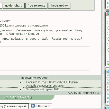
К
goldenshara
free-torrents
thepiratebay
2
 папку.
2064.exe и следовать инструкциям.
данного обновления, пожалуйста, указывайте Вашу
 — D:\Games\Left 4 Dead 2)
игру, добавьте в реестр файл Russian.reg, который
.
V
Последние новости:
С
Новый 2022 год + 12 лет ZOZO + Подарки
п
Апгрейд серверов в Германии
F
Хэллоуинский турнир 2021
п
ZoZo MedKit | ВПЕРЕД | ⇛
С
КОММЕНТАРИИ
П
Р
org (3 комментария)
В Контакте