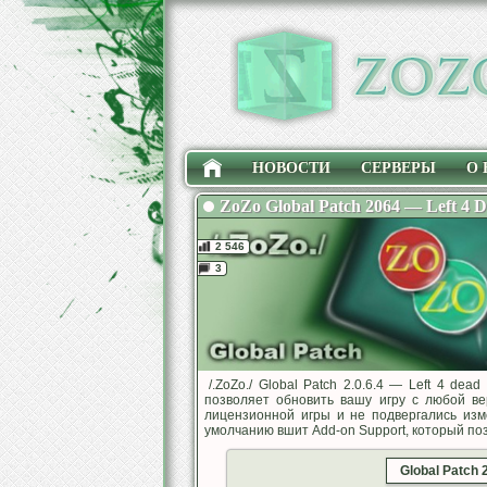
НОВОСТИ
СЕРВЕРЫ
О 
ZoZo Global Patch 2064 — Left 4 D
2 546
3
/.ZoZo./ Global Patch 2.0.6.4 — Left 4 de
позволяет обновить вашу игру с любой ве
лицензионной игры и не подвергались из
умолчанию вшит Add-on Support, который поз
Global Patch 2