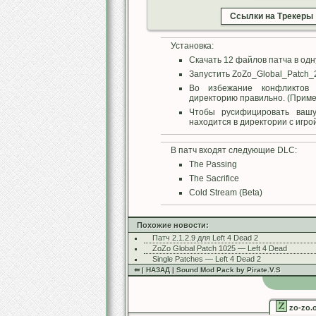
Ссылки на Трекеры
Установка:
Скачать 12 файлов патча в одну
Запустить ZoZo_Global_Patch_
Во избежание конфликтов 
директорию правильно. (Пример
Чтобы русифицировать вашу 
находится в директории с игрой
В патч входят следующие DLC:
The Passing
The Sacrifice
Cold Stream (Beta)
Похожие новости:
Патч 2.1.2.9 для Left 4 Dead 2
ZoZo Global Patch 1025 — Left 4 Dead
Single Patches — Left 4 Dead 2
⇚ | НАЗАД | Sound Mod Pack by Pirate.V.S
zo-zo.