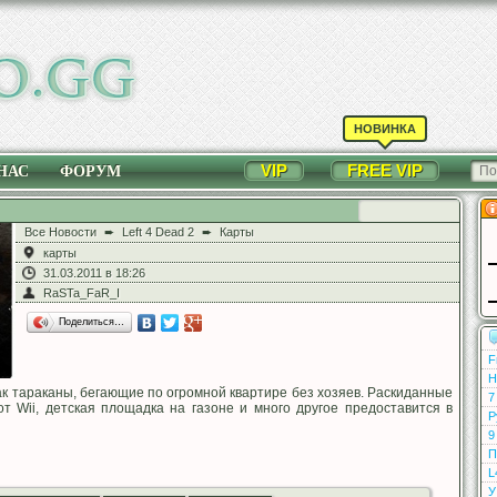
НОВИНКА
VIP
FREE VIP
НАС
ФОРУМ
Все Новости
➨
Left 4 Dead 2
➨
Карты
карты
31.03.2011 в 18:26
RaSTa_FaR_I
Поделиться…
F
Н
как тараканы, бегающие по огромной квартире без хозяев. Раскиданные
7
от Wii, детская площадка на газоне и много другое предоставится в
Р
9
П
L
У