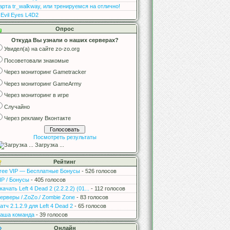
арта tr_walkway, или тренируемся на отлично!
 Evil Eyes L4D2
Опрос
Откуда Вы узнали о наших серверах?
Увидел(а) на сайте zo-zo.org
Посоветовали знакомые
Через мониторинг Gametracker
Через мониторинг GameArmy
Через мониторинг в игре
Случайно
Через рекламу Вконтакте
Посмотреть результаты
Загрузка ...
Рейтинг
ree VIP — Бесплатные Бонусы
- 526 голосов
IP / Бонусы
- 405 голосов
качать Left 4 Dead 2 (2.2.2.2) (01...
- 112 голосов
ерверы /.ZoZo./ Zombie Zone
- 83 голосов
атч 2.1.2.9 для Left 4 Dead 2
- 65 голосов
аша команда
- 39 голосов
Онлайн