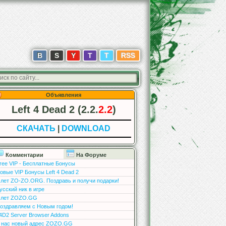
В
S
Y
T
T
RSS
Объявления
Left 4 Dead 2 (2.2.
2.2
)
СКАЧАТЬ
|
DOWNLOAD
Комментарии
На Форуме
ree VIP - Бесплатные Бонусы
овые VIP Бонусы Left 4 Dead 2
 лет ZO-ZO.ORG. Поздравь и получи подарки!
усский ник в игре
 лет ZOZO.GG
оздравляем с Новым годом!
4D2 Server Browser Addons
 нас новый адрес ZOZO.GG