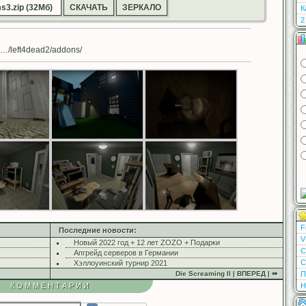
s3.zip (32Мб)
СКАЧАТЬ
ЗЕРКАЛО
К
2
…/left4dead2/addons/
F
Последние новости:
V
Новый 2022 год + 12 лет ZOZO + Подарки
С
Апгрейд серверов в Германии
С
Хэллоуинский турнир 2021
П
Die Screaming II | ВПЕРЕД | ⇛
Н
КОММЕНТАРИИ