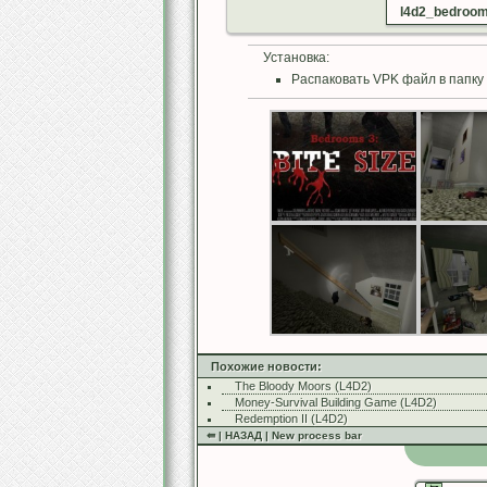
l4d2_bedroom
Установка:
Распаковать VPK файл в папку 
Похожие новости:
The Bloody Moors (L4D2)
Money-Survival Building Game (L4D2)
Redemption II (L4D2)
⇚ | НАЗАД | New process bar