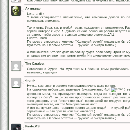
красочная кампания, но две последние карты мудянка ппц. надеюсь,
Антиквар
Цитата: dirk
У меня складывается впечатление, что кампанию делали по пл
привлекать внимание.
Так и есть. Игра, как и любой товар, нуждается в продвижении. Р
теряли интерес к игре. Я думаю, сейчас основная работа ведется н
затравки, чтобы скоротать дни до финального релиза ДЛЦ.
Цитата: -hurri-
По моему скромному мнению, "Холодный ручей" следовало бы уб
мультитанка. Особым эстетам — "ручей" на экстра-мапах.)
А мне кажется, что это даже на пользу будет, если Колд Стрим на 
и придумают антитактики против зомби. И к финальному релизу можн
The Catalyst
Соглалсен с Хурри. На мультике мы больше сами разбивались 
незнанию, куда идти
-hurri-
Ну-с… кампания в режиме кооператива очень даже ничего.
На сражении небольших размеров (экстра-мапы, 4х4
) ве
довольно мала, т.к. приходится выжидать, когда же выпадет тот 
попадётся боту? Так он же его просто-напросто сольёт, респнувш
тоже доверять этих "ответственных" персонажей не следует, вря
очевидном месте, как тот Мемориальный мост.
А вот на мультитанке творится просто ад для людей — и сущий ра
заражённые — это просто нонсенс какой-то! )
По моему скромному мнению, "Холодный ручей" следовало бы уб
мультитанка. Особым эстетам — "ручей" на экстра-мапах.)
Pirate.V.S