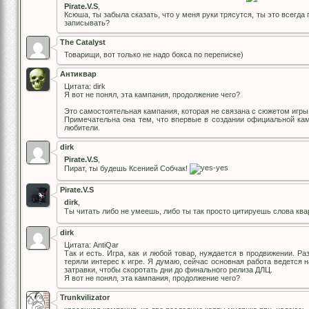
Pirate.V.S
,
Ксюша, ты забыла сказать, что у меня руки трясутся, ты это всегд
записывать?
The Catalyst
Товарищи, вот только не надо бокса по переписке)
Антиквар
Цитата: dirk
Я вот не понял, эта кампания, продолжение чего?
Это самостоятельная кампания, которая не связана с сюжетом игры
Примечательна она тем, что впервые в создании официальной к
любители.
dirk
Pirate.V.S
,
Пират, ты будешь Ксенией Собчак!
Pirate.V.S
dirk
,
Ты читать либо не умеешь, либо ты так просто цитируешь слова кв
dirk
Цитата: AntiQar
Так и есть. Игра, как и любой товар, нуждается в продвижении. Р
теряли интерес к игре. Я думаю, сейчас основная работа ведется н
затравки, чтобы скоротать дни до финального релиза ДЛЦ.
Я вот не понял, эта кампания, продолжение чего?
Trunkvilizator