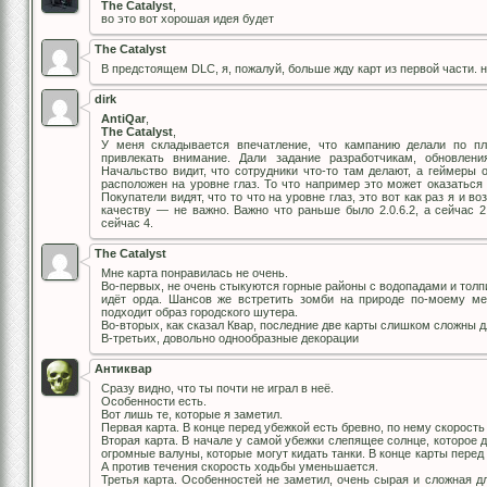
The Catalyst
,
во это вот хорошая идея будет
The Catalyst
В предстоящем DLC, я, пожалуй, больше жду карт из первой части. 
dirk
AntiQar
,
The Catalyst
,
У меня складывается впечатление, что кампанию делали по пл
привлекать внимание. Дали задание разработчикам, обновлен
Начальство видит, что сотрудники что-то там делают, а геймеры 
расположен на уровне глаз. То что например это может оказаться 
Покупатели видят, что то что на уровне глаз, это вот как раз я и во
качеству — не важно. Важно что раньше было 2.0.6.2, а сейчас 2
сейчас 4.
The Catalyst
Мне карта понравилась не очень.
Во-первых, не очень стыкуются горные районы с водопадами и толпи
идёт орда. Шансов же встретить зомби на природе по-моему м
подходит образ городского шутера.
Во-вторых, как сказал Квар, последние две карты слишком сложны д
В-третьих, довольно однообразные декорации
Антиквар
Сразу видно, что ты почти не играл в неё.
Особенности есть.
Вот лишь те, которые я заметил.
Первая карта. В конце перед убежкой есть бревно, по нему скорост
Вторая карта. В начале у самой убежки слепящее солнце, которое
огромные валуны, которые могут кидать танки. В конце карты перед 
А против течения скорость ходьбы уменьшается.
Третья карта. Особенностей не заметил, очень сырая и сложная д