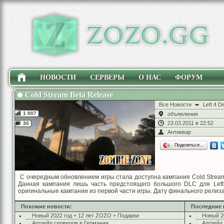
НОВОСТИ
СЕРВЕРЫ
О НАС
ФОРУМ
Cold Stream Beta Release
Все Новости
➨
Left 4 D
1 007
объявления
23.03.2011 в 22:52
30
Антиквар
Поделиться…
С очередным обновлением игры стала доступна кампания Cold Stream
Данная кампания лишь часть предстоящего большого DLC для Left 
оригинальные кампании из первой части игры. Дату финального релиз
Похожие новости:
Последние 
Новый 2022 год + 12 лет ZOZO + Подарки
Новый 2
Апгрейд серверов в Германии
Апгрейд