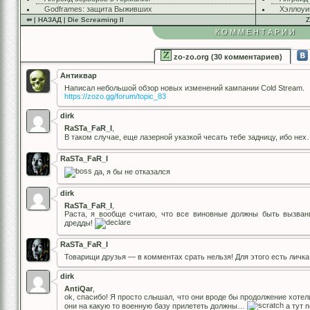
Godframes: защита Выживших
Хэллоуи
⇚ | НАЗАД | Die Screaming II
Z
КОММЕНТАРИИ
zo-zo.org (30 комментариев)
Антиквар
Написал небольшой обзор новых изменений кампании Cold Stream.
https://zozo.gg/forum/topic_83
dirk
RaSTa_FaR_I
,
В таком случае, еще лазерной указкой чесать тебе задницу, ибо н
RaSTa_FaR_I
да, я бы не отказался
dirk
RaSTa_FaR_I
,
Раста, я вообще считаю, что все виновные должны быть вызван
дредды!
RaSTa_FaR_I
Товарищи друзья — в комментах срать нельзя! Для этого есть личка
dirk
AntiQar
,
ok, спасибо! Я просто слышал, что они вроде бы продолжение хотели
они на какую то военную базу прилететь должны…
а тут 