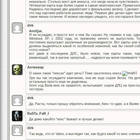
нереально. Столько мест для минуса, что нигде нельзя чувствовать 
Четвертая карта еще более сырая и самая неинтересная. Примечат
Надеюсь последние две доработают к финальному релизу. Сделают их
что над картами работали разные люди. Первые две делал один чел
такие явные отличия. И можно наглядно увидеть, кто постарался бо
dirk
AntiQar
,
Я не осуждаю, я просто вот о чем бы сказал. Ну скажем, я как, од
Windows XP, с 2002 года, по прежнему ничего не выпустило. Тое
постоянно выпускает различные ее разновидности. Вот карты или к
должны выделяться какой то особенной новизной, как бы своей соб
чтото новое?
вот даже в последнем ДЛС, было новое, там карты такие, пар
ржавеющей, так в вагоне запертый….. надеюся вы меня понимает
Антиквар
О каких таких "кексах" идет речь? Тоже захотелось кекса
Зря вы так осуждаете кампанию, она же еще сырая бетка. На дел
остальные просто еще не доделаны.
Хотя ход Валв мне не нравится, испытывают сырое ДЛЦ на просты
тестерах.
dirk
Да, Раста, только прошу обратить внимание, Кекс то один, а в Валв
RaSTa_FaR_I
Да даже какойто "кекс" бывает и лучше делает.
dirk
Так ведь, это от Valve, а выглядит так, как будто какой то кекс слеп