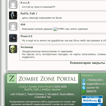
K.o.c.A
отстой ну просто мнение!!!!
RaSTa_FaR_I
длсы никогда хорошими не были
dirk
Компания полное дерьмо
нас опять наипали
Pirate.V.S
Ну а ещё есть много не доработак так как боты либо застревают в у
Антиквар
Неоднозначное впечатление от кампании.
На картах есть интересные находки, но карты получились сложны
подвесить.
Комментарии закрыты
Контакты
+79505619971
support@zo-zo.
/.ZoZo./ Zombie Zone Portal
© 2010-2026
spumer-tm
RaSTa_FaR_I
,
AntiQar
,
Spumer
8969378
Left 4 Dead 2, Team Fortress 2, HLstatsX, SourceBans,
Commfort Чат
Копирование материалов сайта разрешается только при
указании активной индексируемой ссылки на источник