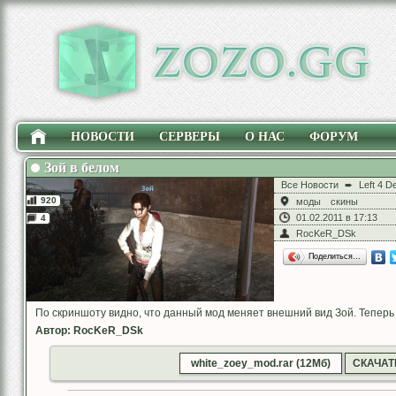
НОВОСТИ
СЕРВЕРЫ
О НАС
ФОРУМ
Зой в белом
Все Новости
➨
Left 4 D
920
моды
скины
01.02.2011 в 17:13
4
RocKeR_DSk
Поделиться…
По скриншоту видно, что данный мод меняет внешний вид Зой. Теперь 
Автор: RocKeR_DSk
white_zoey_mod.rar (12Мб)
СКАЧАТ