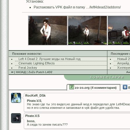
Установка:
Распаковать VPK файл в папку …/left4dead2/addons/
Похожие новости:
Последние 
Left 4 Dead 2: Лучшие моды на Новый год
Новый 2
Cinematic Lighting Effects
Апгрейд
Feral Jockey
Хэллоуи
⇚ | НАЗАД | ZoZo Patch L4D2
Ан
КОММЕНТАРИИ
zo-zo.org (4 комментария)
В
RocKeR_DSk
Pirate.V.S
,
Не знаю где ты это видел,но данный мод я переделал для Left4Dead
но я его слегка изменил и запаковал в vpk файл для удобства.
Pirate.V.S
boss
,
А сюда то зачем писать???