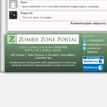
boss
меня забанили что я случайно включил радио версус кошмаре
Pirate.V.S
Что то я гдето это видел
Комментарии закрыты
Контакты
+79505619971
support@zo-zo.
/.ZoZo./ Zombie Zone Portal
© 2010-2026
spumer-tm
RaSTa_FaR_I
,
AntiQar
,
Spumer
8969378
Left 4 Dead 2, Team Fortress 2, HLstatsX, SourceBans,
Commfort Чат
Копирование материалов сайта разрешается только при
указании активной индексируемой ссылки на источник