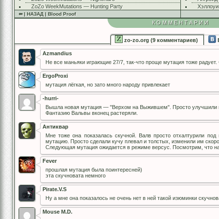
ZoZo WeekMutations — Hunting Party
Хэллоуи
⇚ | НАЗАД | Blood Proof
КОММЕНТАРИИ
zo-zo.org (9 комментариев)
Azmandius
Не все маньяки играющие 27/7, так-что проще мутация тоже радует.
ErgoProxi
мутация лёгкая, но зато много народу привлекает
-hurri-
Вышла новая мутация — "Верхом на Выжившем". Просто улучшили 
Фантазию Вальвы вконец растеряли.
Антиквар
Мне тоже она показалась скучной. Валв просто отхалтурили под
мутацию. Просто сделали кучу плевал и толстых, изменили им скорос
Следующая мутация ожидается в режиме версус. Посмотрим, что на
Fever
прошлая мутация была поинтересней)
эта скучновата немного
Pirate.V.S
Ну а мне она показалось не очень нет в ней такой изюминки скучно
Mouse M.D.