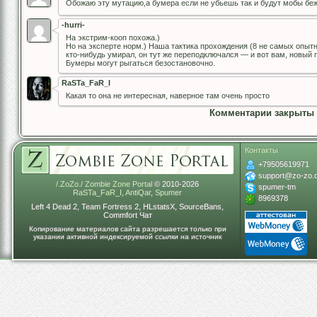
Обожаю эту мутацию,а бумера если не убьешь так и будут мобы бе
-hurri-
На экстрим-кооп похожа.)
Но на эксперте норм.) Наша тактика прохождения (8 не самых опытны
кто-нибудь умирал, он тут же переподключался — и вот вам, новый п
Бумеры могут рыгаться безостановочно.
RaSTa_FaR_I
Какая то она не интересная, наверное там очень просто
Комментарии закрыты
Контакты
+79505619971
support@zo-zo.
/.ZoZo./ Zombie Zone Portal
© 2010-2026
spumer-tm
RaSTa_FaR_I
,
AntiQar
,
Spumer
8969378
Left 4 Dead 2, Team Fortress 2, HLstatsX, SourceBans,
Commfort Чат
Копирование материалов сайта разрешается только при
указании активной индексируемой ссылки на источник