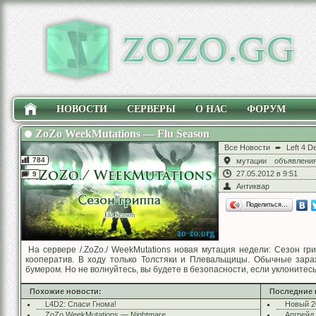
НОВОСТИ
СЕРВЕРЫ
О НАС
ФОРУМ
ZoZo WeekMutations — Flu Season
Все Новости
➨
Left 4 D
784
мутации
объявлени
27.05.2012 в 9:51
9
Антиквар
Поделиться…
На сервере /.ZoZo./ WeekMutations новая мутация недели: Сезон гр
кооператив. В ходу только Толстяки и Плевальщицы. Обычные зар
бумером. Но не волнуйтесь, вы будете в безопасности, если уклонитес
Похожие новости:
Последние 
L4D2: Спаси Гнома!
Новый 2
ZoZo WeekMutations — Nightmare
Апгрейд