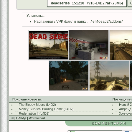
deadseries_151210_7916-L4D2.rar (73Мб)
Установка:
Распаковать VPK файл в папку …/left4dead2/addons/
Похожие новости:
Последние 
The Bloody Moors (L4D2)
Новый 2
Money-Survival Building Game (L4D2)
Апгрейд
Redemption II (L4D2)
Хэллоуи
⇚ | НАЗАД | Wormwood
КОММЕНТАРИИ