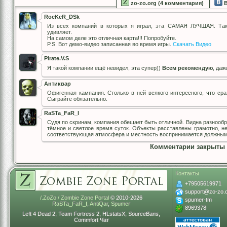
zo-zo.org (4 комментария)
В
RocKeR_DSk
Из всех компаний в которых я играл, эта САМАЯ ЛУЧШАЯ. Тако
удивляет.
На самом деле это отличная карта!!! Попробуйте.
P.S. Вот демо-видео записанная во время игры.
Скачать Видео
Pirate.V.S
Я такой компании ещё невидел, эта супер))
Всем рекомендую
, да
Антиквар
Офигенная кампания. Столько в ней всякого интересного, что ср
Сыграйте обязательно.
RaSTa_FaR_I
Судя по скринам, компания обещает быть отличной. Видна разнообра
тёмное и светлое время суток. Объекты расставлены грамотно, н
соответствующая атмосфера и местность воспринимается должным о
Комментарии закрыты
Контакты
+79505619971
support@zo-zo.
/.ZoZo./ Zombie Zone Portal
© 2010-2026
spumer-tm
RaSTa_FaR_I
,
AntiQar
,
Spumer
8969378
Left 4 Dead 2, Team Fortress 2, HLstatsX, SourceBans,
Commfort Чат