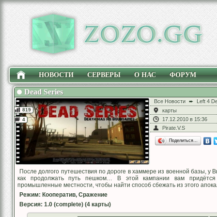
НОВОСТИ
СЕРВЕРЫ
О НАС
ФОРУМ
Dead Series
Все Новости
➨
Left 4 D
819
карты
17.12.2010 в 15:36
4
Pirate.V.S
Поделиться…
После долгого путешествия по дороге в хаммере из военной базы, у 
как продолжать путь пешком… В этой кампании вам придётся
промышленные местности, чтобы найти способ сбежать из этого апока
Режим: Кооператив, Сражение
Версия: 1.0 (complete) (4 карты)