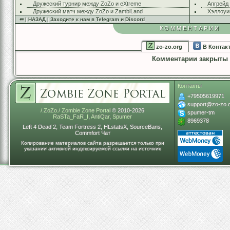
Дружеский турнир между ZoZo и eXtreme
Апгрейд
Дружеский матч между ZoZo и ZambiLand
Хэллоуи
⇚ | НАЗАД | Заходите к нам в Telegram и Discord
КОММЕНТАРИИ
zo-zo.org
В Контак
Комментарии закрыты
Контакты
+79505619971
support@zo-zo.
/.ZoZo./ Zombie Zone Portal
© 2010-2026
spumer-tm
RaSTa_FaR_I
,
AntiQar
,
Spumer
8969378
Left 4 Dead 2, Team Fortress 2, HLstatsX, SourceBans,
Commfort Чат
Копирование материалов сайта разрешается только при
указании активной индексируемой ссылки на источник