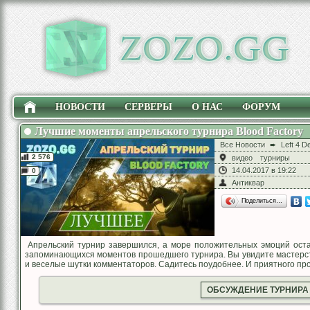
НОВОСТИ
СЕРВЕРЫ
О НАС
ФОРУМ
Лучшие моменты апрельского турнира Blood Factory
Все Новости
➨
Left 4 D
2 576
видео
турниры
14.04.2017 в 19:22
0
Антиквар
Поделиться…
Апрельский турнир завершился, а море положительных эмоций оста
запоминающихся моментов прошедшего турнира. Вы увидите мастерс
и веселые шутки комментаторов. Садитесь поудобнее. И приятного пр
ОБСУЖДЕНИЕ ТУРНИРА