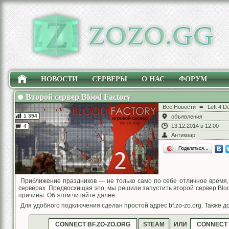
НОВОСТИ
СЕРВЕРЫ
О НАС
ФОРУМ
Второй сервер Blood Factory
Все Новости
➨
Left 4 D
1 394
объявления
13.12.2014 в 12:00
4
Антиквар
Поделиться…
Приближение праздников — не только само по себе отличное время,
серверах. Предвосхищая это, мы решили запустить второй сервер Blood
причины. Об этом читайте далее.
Для удобного подключения сделан простой адрес bf.zo-zo.org. Также 
CONNECT BF.ZO-ZO.ORG
STEAM
ИЛИ
CONNECT 1