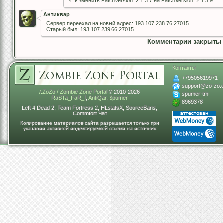
4. Изменить PatchVersion=2.1.3.7 на PatchVersion=2.1.3.9
Антиквар
Сервер переехал на новый адрес: 193.107.238.76:27015
Старый был: 193.107.239.66:27015
Комментарии закрыты
Контакты
+79505619971
support@zo-zo.
/.ZoZo./ Zombie Zone Portal
© 2010-2026
spumer-tm
RaSTa_FaR_I
,
AntiQar
,
Spumer
8969378
Left 4 Dead 2, Team Fortress 2, HLstatsX, SourceBans,
Commfort Чат
Копирование материалов сайта разрешается только при
указании активной индексируемой ссылки на источник