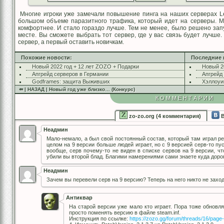
Многие игроки уже замечали повышение пинга на наших серверах Le
большом объеме паразитного трафика, который идет на серверы. М
комфортнее. И стало гораздо лучше. Тем не менее, было решено запу
месте. Вы сможете выбрать тот сервер, где у вас связь будет лучше
сервер, а первый оставить новичкам.
Похожие новости:
Последние 
Новый 2022 год + 12 лет ZOZO + Подарки
Новый 2
Апгрейд серверов в Германии
Апгрейд
Godframes: защита Выживших
Хэллоуи
⇚ | НАЗАД | Новый год уже близко… (Конкурс)
КОММЕНТАРИИ
zo-zo.org (4 комментария)
В
Неадмин
Мало-немало, а был свой постоянный состав, который там играл рег
целом на 9 версии больше людей играет, но с 9 версией серв-то пу
вообще, серв почему-то не виден в списке сервов на 9 версии, ч
убили вы второй блад. Благими намерениями сами знаете куда до
Неадмин
Зачем вы перевели серв на 9 версию? Теперь на него никто не зах
Антиквар
На старой версии уже мало кто играет. Пора тоже обновл
просто поменять версию в файле steam.inf.
Инструкция по ссылке:
https://zozo.gg/forum/threads/16/pag