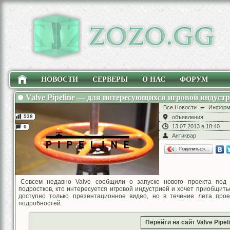
НОВОСТИ
СЕРВЕРЫ
О НАС
ФОРУМ
Valve Pipeline — для интересующихся игровой индустр
Все Новости
➨
Информ
538
объявления
13.07.2013 в 18:40
0
Антиквар
Поделиться…
Совсем недавно Valve сообщили о запуске нового проекта под 
подростков, кто интересуется игровой индустрией и хочет приобщить
доступно только презентационное видео, но в течение лета прое
подробностей.
Перейти на сайт Valve Pipel