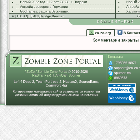
Новый 2022 год + 12 лет ZOZO + Подарки
Новый 2
Апгрейд серверов в Германии
Апгрейд
Godframes: защита Выживших
Хэллоуи
⇚ | НАЗАД | [L4D2] Pudge Boomer
Л
КОММЕНТАРИИ
zo-zo.org
В Контак
Комментарии закрыты
Контакты
+79505619971
support@zo-zo.
/.ZoZo./ Zombie Zone Portal
© 2010-2026
spumer-tm
RaSTa_FaR_I
,
AntiQar
,
Spumer
8969378
Left 4 Dead 2, Team Fortress 2, HLstatsX, SourceBans,
Commfort Чат
Копирование материалов сайта разрешается только при
указании активной индексируемой ссылки на источник